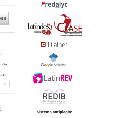
.
tudio
.333
d
Sistema antiplagio: