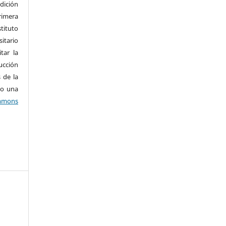
dición
imera
tituto
tario
tar la
ucción
 de la
jo una
mons