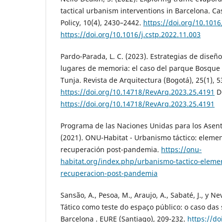
tactical urbanism interventions in Barcelona. C
Policy, 10(4), 2430–2442.
https://doi.org/10.1016
https://doi.org/10.1016/j.cstp.2022.11.003
Pardo-Parada, L. C. (2023). Estrategias de diseño
lugares de memoria: el caso del parque Bosque 
Tunja. Revista de Arquitectura (Bogotá), 25(1), 5
https://doi.org/10.14718/RevArq.2023.25.4191
D
https://doi.org/10.14718/RevArq.2023.25.4191
Programa de las Naciones Unidas para los Ase
(2021). ONU-Habitat - Urbanismo táctico: elemen
recuperación post-pandemia.
https://onu-
habitat.org/index.php/urbanismo-tactico-elemen
recuperacion-post-pandemia
Sansão, A., Pesoa, M., Araujo, A., Sabaté, J., y N
Tático como teste do espaço público: o caso da
Barcelona . EURE (Santiago), 209-232.
https://do