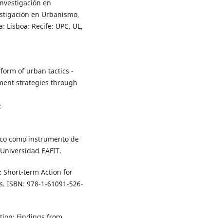
Investigación en
stigación en Urbanismo,
: Lisboa: Recife: UPC, UL,
 form of urban tactics -
ent strategies through
:
tico como instrumento de
 Universidad EAFIT.
: Short-term Action for
s. ISBN: 978-1-61091-526-
ation: Findings from