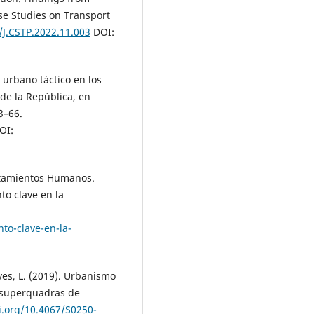
ase Studies on Transport
/J.CSTP.2022.11.003
DOI:
 urbano táctico en los
de la República, en
3–66.
OI:
ntamientos Humanos.
to clave en la
to-clave-en-la-
eves, L. (2019). Urbanismo
s superquadras de
i.org/10.4067/S0250-