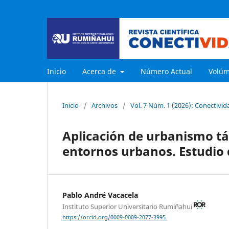
Inicio
Acerca de
Número Actual
Volú
Inicio
/
Archivos
/
Vol. 7 Núm. 1 (2026): Conectivid
Aplicación de urbanismo tá
entornos urbanos. Estudio 
Pablo André Vacacela
Instituto Superior Universitario Rumiñahui
https://orcid.org/0009-0009-2077-3995