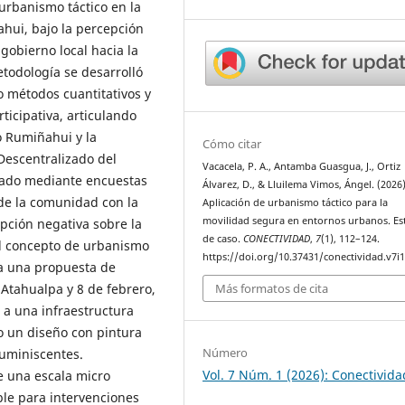
urbanismo táctico en la
ahui, bajo la percepción
 gobierno local hacia la
etodología se desarrolló
 métodos cuantitativos y
rticipativa, articulando
o Rumiñahui y la
Cómo citar
Descentralizado del
Vacacela, P. A., Antamba Guasgua, J., Ortiz
tado mediante encuestas
Álvarez, D., & Lluilema Vimos, Ángel. (2026)
 de la comunidad con la
Aplicación de urbanismo táctico para la
movilidad segura en entornos urbanos. Es
pción negativa sobre la
de caso.
CONECTIVIDAD
,
7
(1), 112–124.
el concepto de urbanismo
https://doi.org/10.37431/conectividad.v7i1
 a una propuesta de
 Atahualpa y 8 de febrero,
Más formatos de cita
 a una infraestructura
ajo un diseño con pintura
Número
luminiscentes.
Vol. 7 Núm. 1 (2026): Conectivida
e una escala micro
ble para intervenciones