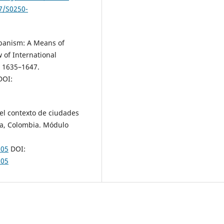
67/S0250-
Urbanism: A Means of
 of International
, 1635–1647.
OI:
 el contexto de ciudades
lla, Colombia. Módulo
.05
DOI:
.05