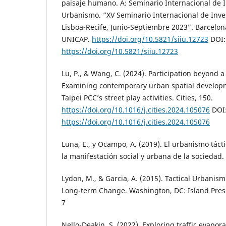
paisaje humano. A: Seminario Internacional de 
Urbanismo. “XV Seminario Internacional de Inve
Lisboa-Recife, Junio-Septiembre 2023”. Barcelona
UNICAP.
https://doi.org/10.5821/siiu.12723
DOI:
https://doi.org/10.5821/siiu.12723
Lu, P., & Wang, C. (2024). Participation beyond a
Examining contemporary urban spatial developm
Taipei PCC’s street play activities. Cities, 150.
https://doi.org/10.1016/j.cities.2024.105076
DOI
https://doi.org/10.1016/j.cities.2024.105076
Luna, E., y Ocampo, A. (2019). El urbanismo tác
la manifestación social y urbana de la sociedad.
Lydon, M., & Garcia, A. (2015). Tactical Urbanism
Long-term Change. Washington, DC: Island Pres
7
Nello-Deakin, S. (2022). Exploring traffic evapor