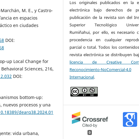
Los originales publicados en la e
electrónica bajo derechos de pr
Marchán, M. E., y Castro-
publicación de la revista son del Ins
fancia en espacios
Superior Tecnológico Universi
áctico en ciudades
Rumiñahui, por ello, es necesario ci
procedencia en cualquier reprod
68
DOI:
parcial o total. Todos los contenidos
68
revista electrónica se distribuyen ba
Pop-up Local Change for
licencia de Creative Com
d Behavioral Sciences, 216,
Reconocimiento-NoComercial-4.0
12.032
DOI:
Internacional
.
rbanismos bottom-up:
s, nuevos procesos y una
/10.18389/dearq38.2024.01
0
ente: vida urbana,