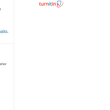
e
ales,
erior