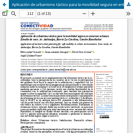
Aplicación de urbanismo táctico para la movilidad segura en entornos urbanos. Estudio de caso