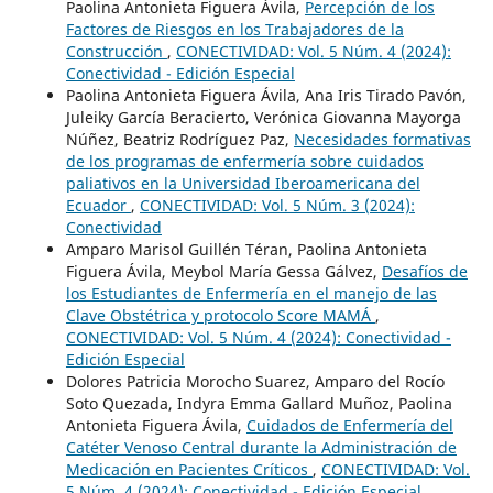
Paolina Antonieta Figuera Ávila,
Percepción de los
Factores de Riesgos en los Trabajadores de la
Construcción
,
CONECTIVIDAD: Vol. 5 Núm. 4 (2024):
Conectividad - Edición Especial
Paolina Antonieta Figuera Ávila, Ana Iris Tirado Pavón,
Juleiky García Beracierto, Verónica Giovanna Mayorga
Núñez, Beatriz Rodríguez Paz,
Necesidades formativas
de los programas de enfermería sobre cuidados
paliativos en la Universidad Iberoamericana del
Ecuador
,
CONECTIVIDAD: Vol. 5 Núm. 3 (2024):
Conectividad
Amparo Marisol Guillén Téran, Paolina Antonieta
Figuera Ávila, Meybol María Gessa Gálvez,
Desafíos de
los Estudiantes de Enfermería en el manejo de las
Clave Obstétrica y protocolo Score MAMÁ
,
CONECTIVIDAD: Vol. 5 Núm. 4 (2024): Conectividad -
Edición Especial
Dolores Patricia Morocho Suarez, Amparo del Rocío
Soto Quezada, Indyra Emma Gallard Muñoz, Paolina
Antonieta Figuera Ávila,
Cuidados de Enfermería del
Catéter Venoso Central durante la Administración de
Medicación en Pacientes Críticos
,
CONECTIVIDAD: Vol.
5 Núm. 4 (2024): Conectividad - Edición Especial