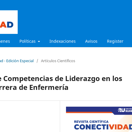
menes
Políticas
Indexaciones
Avisos
Register
d - Edición Especial
/
Artículos Científicos
de Competencias de Liderazgo en los
arrera de Enfermería