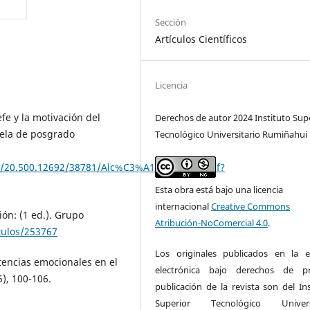
Sección
Artículos Científicos
Licencia
efe y la motivación del
Derechos de autor 2024 Instituto Sup
ela de posgrado
Tecnológico Universitario Rumiñahui
le/20.500.12692/38781/Alc%C3%A1ntara_TMJ.pdf?
Esta obra está bajo una licencia
internacional
Creative Commons
ión: (1 ed.). Grupo
Atribución-NoComercial 4.0
.
itulos/253767
Los originales publicados en la e
etencias emocionales en el
electrónica bajo derechos de pr
), 100-106.
publicación de la revista son del Ins
Superior Tecnológico Universi