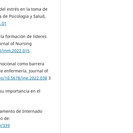
 del estrés en la toma de
a de Psicología y Salud,
3.01
 la formación de líderes
ournal of Nursing
90/jnm.2022.015
emocional como barrera
de enfermería. Journal of
org/10.5678/jne.2022.038
3
 su importancia en el
eglamento de Internado
o de:
9/339