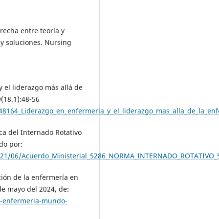
Brecha entre teoría y
 y soluciones. Nursing
 el liderazgo más allá de
(18.1):48-56
48164_Liderazgo_en_enfermeria_y_el_liderazgo_mas_alla_de_la_en
ca del Internado Rotativo
do por:
2021/06/Acuerdo_Ministerial_5286_NORMA_INTERNADO_ROTATIVO_5
ción de la enfermería en
e mayo del 2024, de:
n-enfermeria-mundo-