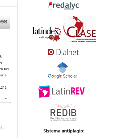
 &
el
en los
ería.
.212
d -
Sistema antiplagio: