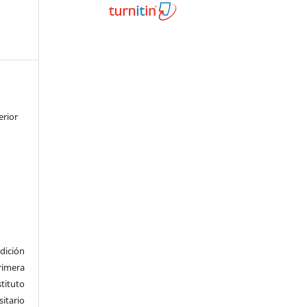
erior
dición
imera
tituto
tario