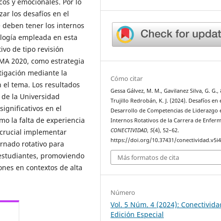
cos y emocionales. Por lo
zar los desafíos en el
 deben tener los internos
ología empleada en esta
vo de tipo revisión
SMA 2020, como estrategia
stigación mediante la
Cómo citar
 el tema. Los resultados
Gessa Gálvez, M. M., Gavilanez Silva, G. G.,
 de la Universidad
Trujillo Redrobán, K. J. (2024). Desafíos en 
ignificativos en el
Desarrollo de Competencias de Liderazgo 
mo la falta de experiencia
Internos Rotativos de la Carrera de Enferm
CONECTIVIDAD
,
5
(4), 52–62.
 crucial implementar
https://doi.org/10.37431/conectividad.v5i4
rnado rotativo para
 estudiantes, promoviendo
Más formatos de cita
ones en contextos de alta
Número
Vol. 5 Núm. 4 (2024): Conectivida
Edición Especial