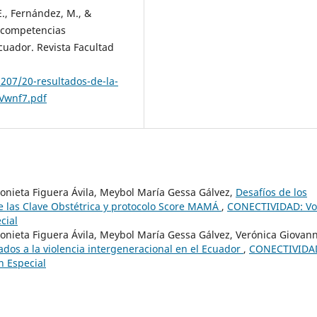
 E., Fernández, M., &
e competencias
cuador. Revista Facultad
5207/20-resultados-de-la-
pVwnf7.pdf
onieta Figuera Ávila, Meybol María Gessa Gálvez,
Desafíos de los
e las Clave Obstétrica y protocolo Score MAMÁ
,
CONECTIVIDAD: Vol
cial
onieta Figuera Ávila, Meybol María Gessa Gálvez, Verónica Giovan
ados a la violencia intergeneracional en el Ecuador
,
CONECTIVIDA
n Especial