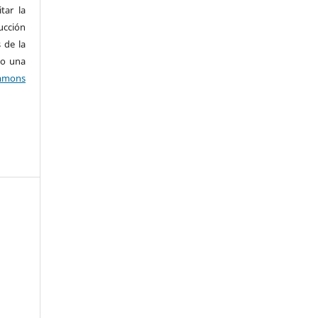
tar la
ucción
 de la
jo una
mons