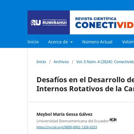
Inicio
Acerca de
Número Actual
Volú
Inicio
/
Archivos
/
Vol. 5 Núm. 4 (2024): Conectivida
Desafíos en el Desarrollo 
Internos Rotativos de la C
Meybol María Gessa Gálvez
Universidad Iberoamericana del Ecuador
https://orcid.org/0000-0002-1326-0253