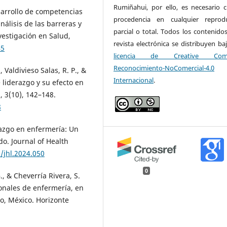
Rumiñahui, por ello, es necesario ci
esarrollo de competencias
procedencia en cualquier reprod
álisis de las barreras y
parcial o total. Todos los contenidos
vestigación en Salud,
revista electrónica se distribuyen ba
45
licencia de Creative Com
Reconocimiento-NoComercial-4.0
Valdivieso Salas, R. P., &
Internacional
.
 liderazgo y su efecto en
, 3(10), 142–148.
8
azgo en enfermería: Un
o. Journal of Health
/jhl.2024.050
0
, & Cheverría Rivera, S.
onales de enfermería, en
to, México. Horizonte