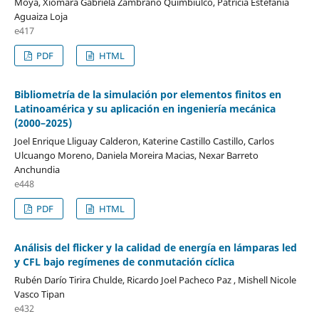
Moya, Xiomara Gabriela Zambrano Quimbiulco, Patricia Estefania
Aguaiza Loja
e417
PDF
HTML
Bibliometría de la simulación por elementos finitos en
Latinoamérica y su aplicación en ingeniería mecánica
(2000–2025)
Joel Enrique Lliguay Calderon, Katerine Castillo Castillo, Carlos
Ulcuango Moreno, Daniela Moreira Macias, Nexar Barreto
Anchundia
e448
PDF
HTML
Análisis del flicker y la calidad de energía en lámparas led
y CFL bajo regímenes de conmutación cíclica
Rubén Darío Tirira Chulde, Ricardo Joel Pacheco Paz , Mishell Nicole
Vasco Tipan
e432