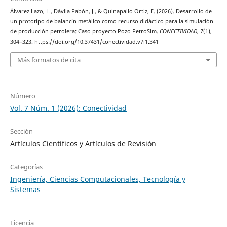
Álvarez Lazo, L., Dávila Pabón, J., & Quinapallo Ortiz, E. (2026). Desarrollo de
un prototipo de balancín metálico como recurso didáctico para la simulación
de producción petrolera: Caso proyecto Pozo PetroSim.
CONECTIVIDAD
,
7
(1),
304–323. https://doi.org/10.37431/conectividad.v7i1.341
Más formatos de cita
Número
Vol. 7 Núm. 1 (2026): Conectividad
Sección
Artículos Científicos y Artículos de Revisión
Categorías
Ingeniería, Ciencias Computacionales, Tecnología y
Sistemas
Licencia