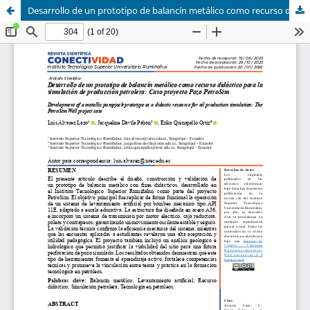
Desarrollo de un prototipo de balancín metálico como recurso didáctico para la simulación de producción petrolera: Caso proyecto Pozo PetroSim