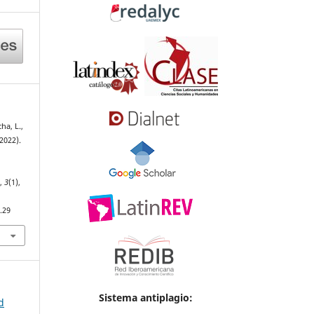
ha, L.,
(2022).
D
,
3
(1),
.29
Sistema antiplagio:
d