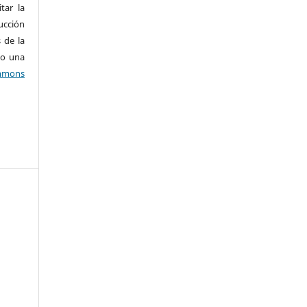
tar la
ucción
 de la
jo una
mons