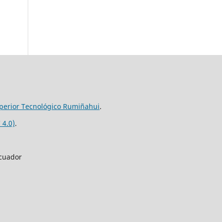
uperior
Tecnológico Rumiñahui
.
 4.0)
.
Ecuador