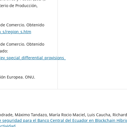
sterio de Producción,
 de Comercio. Obtenido
n_s/region_s.htm
 de Comercio. Obtenido
iado:
v_special_differential_provisions_
nión Europea. ONU.
ndrade, Máximo Tandazo, María Rocio Maciel, Luis Caucha, Richar
e seguridad para el Banco Central del Ecuador en Blockchain Híbr
ctividad