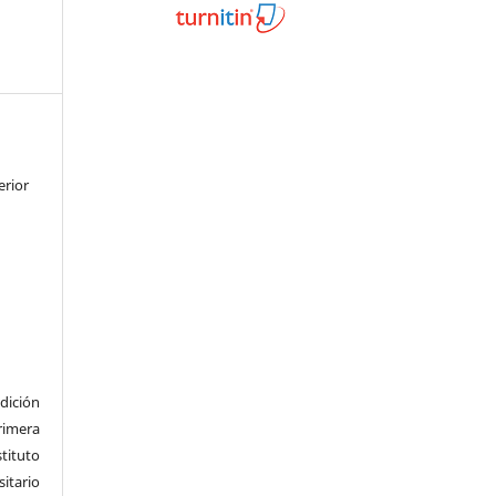
erior
dición
imera
tituto
tario