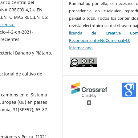
Banco Central del
Rumiñahui, por ello, es necesario ci
ANA CRECIÓ 4,2% EN
procedencia en cualquier reprod
IENTO MÁS RECIENTES:
parcial o total. Todos los contenidos
prensa-
revista electrónica se distribuyen ba
io-4-2-en-2021-
licencia de Creative Com
recientes
Reconocimiento-NoComercial-4.0
Internacional
.
ectorial Banano y Plátano.
ctorial de cultivo de
s cambios en el Sistema
 Europea (UE) en países
0
omía, 31(SPE57), 65-87.
ersiones y Pesca. (2021).