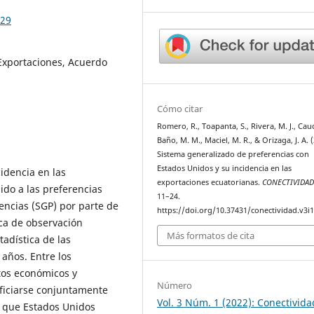
.29
 Exportaciones, Acuerdo
Cómo citar
Romero, R., Toapanta, S., Rivera, M. J., Cauc
Baño, M. M., Maciel, M. R., & Orizaga, J. A. 
Sistema generalizado de preferencias con
Estados Unidos y su incidencia en las
cidencia en las
exportaciones ecuatorianas.
CONECTIVIDA
ido a las preferencias
11–24.
encias (SGP) por parte de
https://doi.org/10.37431/conectividad.v3i1
nica de observación
Más formatos de cita
tadística de las
 años. Entre los
tos económicos y
Número
eficiarse conjuntamente
Vol. 3 Núm. 1 (2022): Conectivida
ó que Estados Unidos