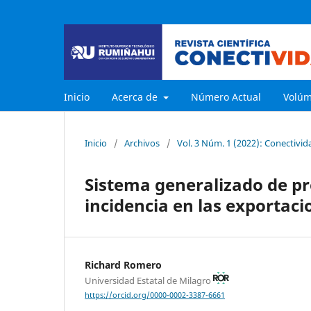
Inicio
Acerca de
Número Actual
Volú
Inicio
/
Archivos
/
Vol. 3 Núm. 1 (2022): Conectivid
Sistema generalizado de pr
incidencia en las exportac
Richard Romero
Universidad Estatal de Milagro
https://orcid.org/0000-0002-3387-6661