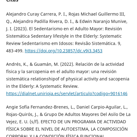
Alejandro Curay Carrera, P. I., Rojas Michael Guillermo III,
Q., Alejandro Padilla Rivera, D. I., & Edwin Naranjo Munive,
J. I. (2023). El Sedentarismo en el Adulto Mayor: Revisión
Sistemática Sedentary lifestyle in the Elderly: Systematic
Review Sedentarismo em Idosos: Revisão Sistemática. 9,
483-499.
https://doi.org/10.23857/dc.v9i3.3453
Andrés, K., & Guamán, M. (2022). Relación de la actividad
física y la sarcopenia en el adulto mayor: una revisión
sistemática relationshipof of physical activity and sacopenia
in the Elderly: A Systematic Review.
https://dialnet.unirioja.es/servlet/articulo?codigo=9016146
Angie Sofía Fernandez-Brenes, L., Daniel Carpio-Aguilar, L.,
Rojas-Quirós, J., & Grupo De Adultos Mayores Del Asilo De La
Vejez, E. U. (s/f). EFECTO DE UN PROGRAMA DE ACTIVIDAD
FÍSICA SOBRE EL NIVEL DE AUTOESTIMA, LA COMPOSICIÓN
CORPORAL Y LA CONDICIÓN FÍSICA FUNCIONAL.