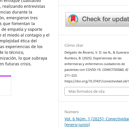
 enfoque cualitativo
 realizando entrevistas
encias durante la
ón, emergieron tres
as que fomentan la
s de empatía y soporte
 el miedo al contagio y el
omplejidad ética del
Cómo citar
as experiencias de los
e lo técnico,
Delgado de Álvarez, V. D. las N., & Guevara
nización, lo que subraya
Rumbos, B. (2025). Experiencias de las
n futuras crisis.
enfermeras y enfermeros cuidadores de
pacientes con COVID-19.
CONECTIVIDAD
,
6
(
211–223.
https://doi.org/10.37431/conectividad.v6i1
Más formatos de cita
Número
Vol. 6 Núm. 1 (2025): Conectivida
(enero-junio)