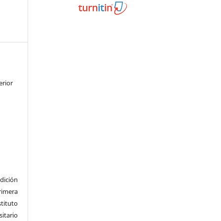
erior
dición
imera
tituto
tario