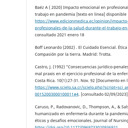
Baéz A ( 2020) Impacto emocional en profesional
trabajo en pandemia [texto en linea] disponible
https://www.edicionmedica.ec/opinion/impacto
profesionales-de-la-salud-durante-el-trabajo-
consultado 2021 enero 18
Boff Leonardo (2002) . El Cuidado Esencial. Éti
Compasión por la tierra. Madrid: Trotta.
Castro, J. (1992) "Consecuencias jurídico-penale
mal praxis en el ejercicio profesional de la enf
Costa Rica. 10(1):27-31. Nov. 92 [Documento en 
https://www.scielo.sa.cr/scielo.php?script=sci_
00152003000100011#4
. [consultado 02/09/2023]
Caruso, P., Radovanovic, D., Thompson, A., & Sal
humanizado en enfermería durante la pandemia
éticos y desafíos emocionales. Journal of Nursing
https://doi.org/10.1177/0969733020936921