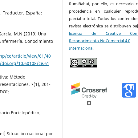
Rumiñahui, por ello, es necesario ci
procedencia en cualquier reprod
l. Traductor. España:
parcial o total. Todos los contenidos
revista electrónica se distribuyen ba
licencia de Creative Com
 García, M.N.(2019) Una
Reconocimiento-NoComercial-4.0
 Enfermería. Conocimiento
Internacional
.
p/ce/article/view/61/40
//doi.org/10.60108/ce.61
ativa: Método
esentaciones, 7(1), 201-
DOI:
0
nario Enciclopédico.
et] Situación nacional por