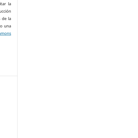
tar la
ucción
 de la
jo una
mons