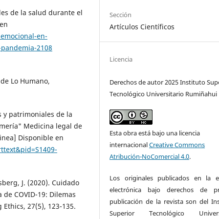
es de la salud durante el
Sección
 en
Artículos Científicos
-emocional-en-
en-pandemia-2108
Licencia
ca de Lo Humano,
Derechos de autor 2025 Instituto Sup
Tecnológico Universitario Rumiñahui
s y patrimoniales de la
ermería" Medicina legal de
Esta obra está bajo una licencia
linea] Disponible en
internacional
Creative Commons
arttext&pid=S1409-
Atribución-NoComercial 4.0
.
Los originales publicados en la e
sberg, J. (2020). Cuidado
electrónica bajo derechos de pr
 de COVID-19: Dilemas
publicación de la revista son del Ins
 Ethics, 27(5), 123-135.
Superior Tecnológico Universi