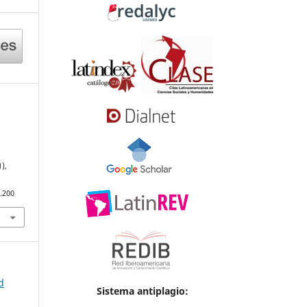
1),
.200
d
Sistema antiplagio: