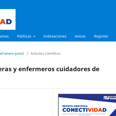
menes
Políticas
Indexaciones
Avisos
Register
ad (enero-junio)
/
Artículos Científicos
eras y enfermeros cuidadores de