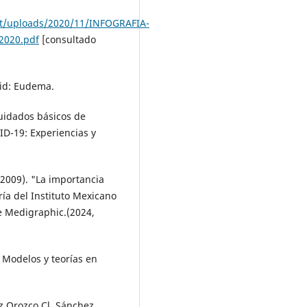
nt/uploads/2020/11/INFOGRAFIA-
020.pdf
[consultado
rid: Eudema.
Cuidados básicos de
ID-19: Experiencias y
(2009). "La importancia
ía del Instituto Mexicano
e Medigraphic.(2024,
 Modelos y teorías en
z Orozco Cl, Sánchez