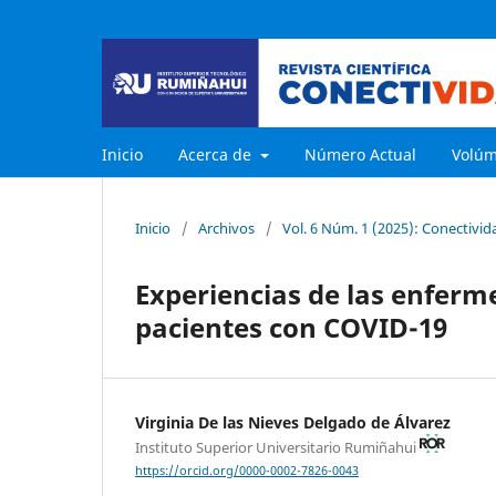
Inicio
Acerca de
Número Actual
Volú
Inicio
/
Archivos
/
Vol. 6 Núm. 1 (2025): Conectivid
Experiencias de las enferm
pacientes con COVID-19
Virginia De las Nieves Delgado de Álvarez
Instituto Superior Universitario Rumiñahui
https://orcid.org/0000-0002-7826-0043