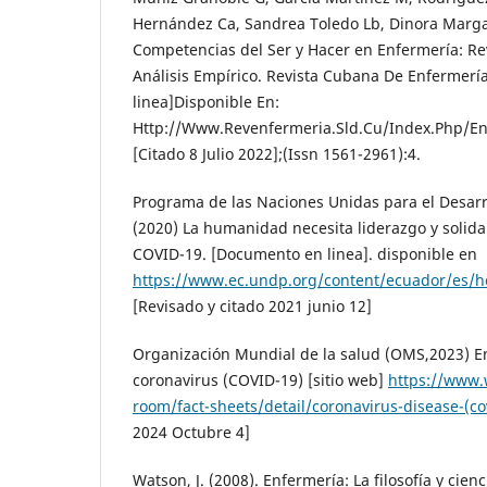
Hernández Ca, Sandrea Toledo Lb, Dinora Marga
Competencias del Ser y Hacer en Enfermería: Rev
Análisis Empírico. Revista Cubana De Enfermer
linea]Disponible En:
Http://Www.Revenfermeria.Sld.Cu/Index.Php/Enf
[Citado 8 Julio 2022];(Issn 1561-2961):4.
Programa de las Naciones Unidas para el Desar
(2020) La humanidad necesita liderazgo y solida
COVID-19. [Documento en linea]. disponible en
https://www.ec.undp.org/content/ecuador/e
[Revisado y citado 2021 junio 12]
Organización Mundial de la salud (OMS,2023) 
coronavirus (COVID-19) [sitio web]
https://www.
room/fact-sheets/detail/coronavirus-disease-(co
2024 Octubre 4]
Watson, J. (2008). Enfermería: La filosofía y cienc