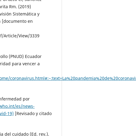
rita Rm. (2019)
isión Sistemática y
ía [documento en
/Article/View/3339
rollo (PNUD) Ecuador
ridad para vencer a
s/home/coronavirus.html#:~:text=La%20pandemia%20de%20coron
Enfermedad por
who.int/es/news-
vid-19)
[Revisado y citado
ia del cuidado (Ed. rev.).