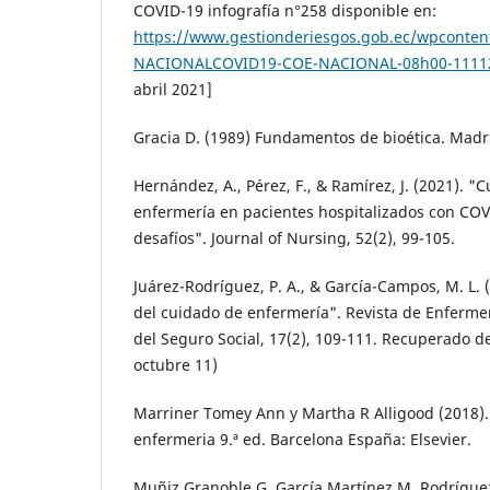
COVID-19 infografía n°258 disponible en:
https://www.gestionderiesgos.gob.ec/wpconte
NACIONALCOVID19-COE-NACIONAL-08h00-11112
abril 2021]
Gracia D. (1989) Fundamentos de bioética. Mad
Hernández, A., Pérez, F., & Ramírez, J. (2021). "
enfermería en pacientes hospitalizados con COV
desafíos". Journal of Nursing, 52(2), 99-105.
Juárez-Rodríguez, P. A., & García-Campos, M. L. 
del cuidado de enfermería". Revista de Enfermer
del Seguro Social, 17(2), 109-111. Recuperado d
octubre 11)
Marriner Tomey Ann y Martha R Alligood (2018).
enfermeria 9.ª ed. Barcelona España: Elsevier.
Muñiz Granoble G, García Martínez M, Rodrígue