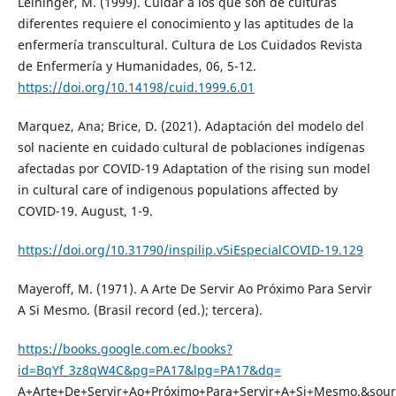
Leininger, M. (1999). Cuidar a los que son de culturas
diferentes requiere el conocimiento y las aptitudes de la
enfermería transcultural. Cultura de Los Cuidados Revista
de Enfermería y Humanidades, 06, 5-12.
https://doi.org/10.14198/cuid.1999.6.01
Marquez, Ana; Brice, D. (2021). Adaptación del modelo del
sol naciente en cuidado cultural de poblaciones indígenas
afectadas por COVID-19 Adaptation of the rising sun model
in cultural care of indigenous populations affected by
COVID-19. August, 1-9.
https://doi.org/10.31790/inspilip.v5iEspecialCOVID-19.129
Mayeroff, M. (1971). A Arte De Servir Ao Próximo Para Servir
A Si Mesmo. (Brasil record (ed.); tercera).
https://books.google.com.ec/books?
id=BqYf_3z8qW4C&pg=PA17&lpg=PA17&dq=
A+Arte+De+Servir+Ao+Próximo+Para+Servir+A+Si+Mesmo.&sou