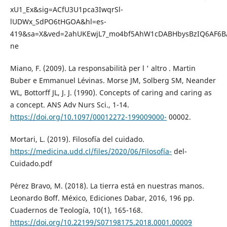
xU1_Ex&sig=ACfU3U1pca3IwqrSl-
lUDWx_SdPO6tHGOA&hl=es-
419&sa=X&ved=2ahUKEwjL7_mo4bf5AhW1cDABHbysBzIQ6AF6
ne
Miano, F. (2009). La responsabilità per l ' altro . Martin
Buber e Emmanuel Lévinas. Morse JM, Solberg SM, Neander
WL, Bottorff JL, J. J. (1990). Concepts of caring and caring as
a concept. ANS Adv Nurs Sci., 1-14.
https://doi.org/10.1097/00012272-199009000-
00002.
Mortari, L. (2019). Filosofía del cuidado.
https://medicina.udd.cl/files/2020/06/Filosofía-
del-
Cuidado.pdf
Pérez Bravo, M. (2018). La tierra está en nuestras manos.
Leonardo Boff. México, Ediciones Dabar, 2016, 196 pp.
Cuadernos de Teología, 10(1), 165-168.
https://doi.org/10.22199/S07198175.2018.0001.00009