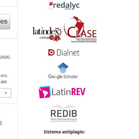
(2026).
8–812.
.469
d
Sistema antiplagio: