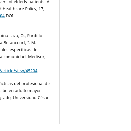
ers of elderly patients: A
Healthcare Policy, 17,
204
DOI:
bina Laza, O., Pardillo
a Betancourt, I. M.
ales específicas de
 la comunidad. Medisur,
article/view/45204
ácticas del profesional de
sión en adulto mayor
egrado, Universidad César