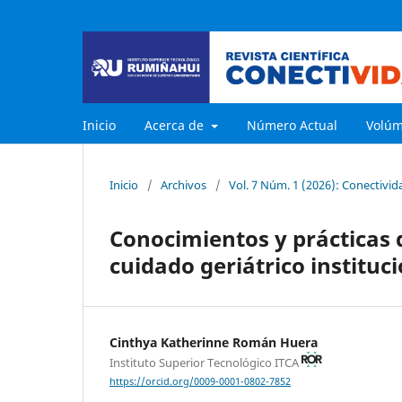
Inicio
Acerca de
Número Actual
Volú
Inicio
/
Archivos
/
Vol. 7 Núm. 1 (2026): Conectivid
Conocimientos y prácticas 
cuidado geriátrico instituc
Cinthya Katherinne Román Huera
Instituto Superior Tecnológico ITCA
https://orcid.org/0009-0001-0802-7852