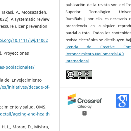
publicación de la revista son del Ins
Superior Tecnológico Universi
, Takasi, P., Moosazadeh,
Rumiñahui, por ello, es necesario ci
2022). A systematic review
procedencia en cualquier reprod
ressure ulcer prevention.
parcial o total. Todos los contenidos
revista electrónica se distribuyen ba
oi.org/10.1111/iwj.14062
licencia de Creative Com
). Proyecciones
Reconocimiento-NoComercial-4.0
Internacional
.
es-poblacionales/
da del Envejecimiento
es/initiatives/decade-of-
ecimiento y salud. OMS.
detail/ageing-and-health
0
, H. L., Moran, D., Mishra,