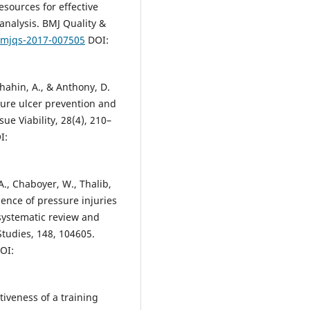
resources for effective
analysis. BMJ Quality &
/bmjqs-2017-007505
DOI:
Shahin, A., & Anthony, D.
sure ulcer prevention and
ue Viability, 28(4), 210–
I:
 A., Chaboyer, W., Thalib,
dence of pressure injuries
systematic review and
Studies, 148, 104605.
OI:
ctiveness of a training