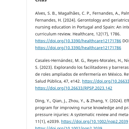
Alves, S. B., Magalhães, C. P., Fernandes, A., Palm
Fernandes, H. (2024). Gerontology and geriatri
nursing education in Portugal and Spain: An in
curriculum review. Healthcare, 12(17), 1786.
https://doi.org/10.3390/healthcare12171786
DOI
https://doi.org/10.3390/healthcare12171786
Casales-Hernández, M. G., Reyes-Morales, H., Ni
S. (2023). Explorando los facilitadores y barrer
de roles ampliados de enfermería en México. R
Salud Pública, 47, e142.
https://doi.org/10.2663
https://doi.org/10.26633/RPSP.2023.142
Ding, Y., Qian, J., Zhou, Y., & Zhang, Y. (2024). Ef
program for improving nurse knowledge and pr
pressure injuries: A systematic review and meta
11(1), e2039.
https://doi.org/10.1002/nop2.2039
https://doi.org/10.1002/nop2.2039