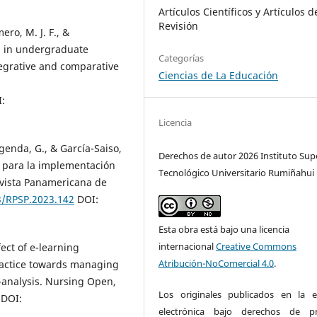
Artículos Científicos y Artículos d
Revisión
ero, M. J. F., &
cs in undergraduate
Categorías
tegrative and comparative
Ciencias de La Educación
:
Licencia
genda, G., & García-Saiso,
Derechos de autor 2026 Instituto Sup
as para la implementación
Tecnológico Universitario Rumiñahui
evista Panamericana de
3/RPSP.2023.142
DOI:
Esta obra está bajo una licencia
internacional
Creative Commons
fect of e-learning
Atribución-NoComercial 4.0
.
actice towards managing
-analysis. Nursing Open,
Los originales publicados en la e
DOI:
electrónica bajo derechos de pr