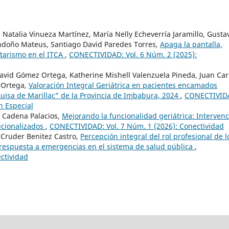
atalia Vinueza Martínez, María Nelly Echeverría Jaramillo, Gusta
ndoño Mateus, Santiago David Paredes Torres,
Apaga la pantalla,
tarismo en el ITCA
,
CONECTIVIDAD: Vol. 6 Núm. 2 (2025):
 David Gómez Ortega, Katherine Mishell Valenzuela Pineda, Juan Car
 Ortega,
Valoración Integral Geriátrica en pacientes encamados
Luisa de Marillac” de la Provincia de Imbabura, 2024
,
CONECTIVID
n Especial
y Cadena Palacios,
Mejorando la funcionalidad geriátrica: Interven
tucionalizados
,
CONECTIVIDAD: Vol. 7 Núm. 1 (2026): Conectividad
Cruder Benitez Castro,
Percepción integral del rol profesional de l
respuesta a emergencias en el sistema de salud pública
,
ctividad