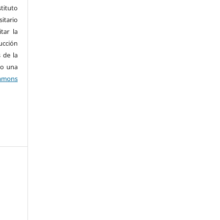
tituto
tario
tar la
ucción
 de la
jo una
mons