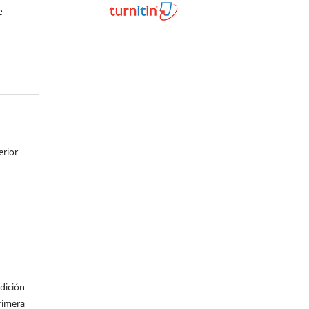
e
erior
dición
imera