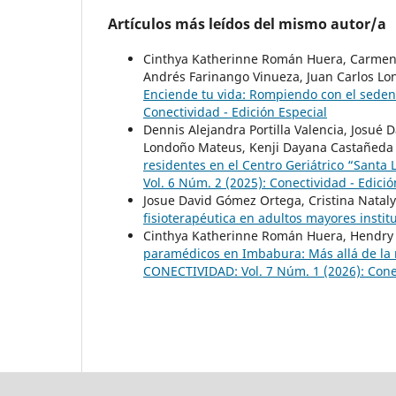
Artículos más leídos del mismo autor/a
Cinthya Katherinne Román Huera, Carmen N
Andrés Farinango Vinueza, Juan Carlos Lo
Enciende tu vida: Rompiendo con el seden
Conectividad - Edición Especial
Dennis Alejandra Portilla Valencia, Josué
Londoño Mateus, Kenji Dayana Castañeda
residentes en el Centro Geriátrico “Santa 
Vol. 6 Núm. 2 (2025): Conectividad - Edició
Josue David Gómez Ortega, Cristina Natal
fisioterapéutica en adultos mayores insti
Cinthya Katherinne Román Huera, Hendry 
paramédicos en Imbabura: Más allá de la 
CONECTIVIDAD: Vol. 7 Núm. 1 (2026): Cone