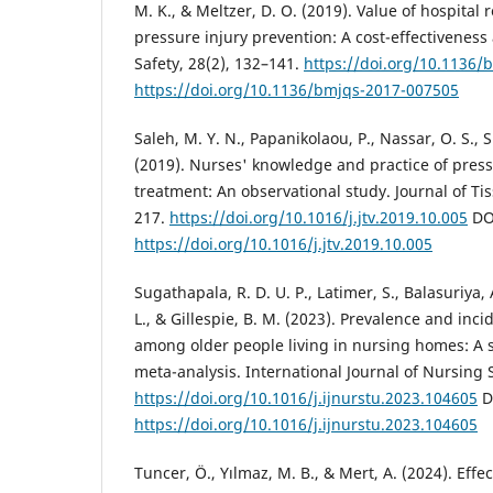
M. K., & Meltzer, D. O. (2019). Value of hospital 
pressure injury prevention: A cost-effectiveness 
Safety, 28(2), 132–141.
https://doi.org/10.1136
https://doi.org/10.1136/bmjqs-2017-007505
Saleh, M. Y. N., Papanikolaou, P., Nassar, O. S., 
(2019). Nurses' knowledge and practice of pres
treatment: An observational study. Journal of Tiss
217.
https://doi.org/10.1016/j.jtv.2019.10.005
DO
https://doi.org/10.1016/j.jtv.2019.10.005
Sugathapala, R. D. U. P., Latimer, S., Balasuriya,
L., & Gillespie, B. M. (2023). Prevalence and inci
among older people living in nursing homes: A 
meta-analysis. International Journal of Nursing 
https://doi.org/10.1016/j.ijnurstu.2023.104605
D
https://doi.org/10.1016/j.ijnurstu.2023.104605
Tuncer, Ö., Yılmaz, M. B., & Mert, A. (2024). Effe