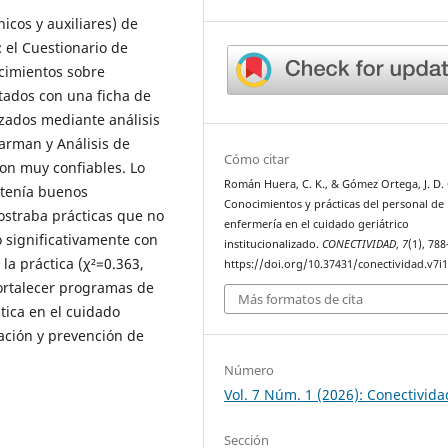
icos y auxiliares) de
: el Cuestionario de
ocimientos sobre
tados con una ficha de
izados mediante análisis
arman y Análisis de
Cómo citar
on muy confiables. Lo
Román Huera, C. K., & Gómez Ortega, J. D. 
 tenía buenos
Conocimientos y prácticas del personal de
ostraba prácticas que no
enfermería en el cuidado geriátrico
ó significativamente con
institucionalizado.
CONECTIVIDAD
,
7
(1), 78
la práctica (χ²=0.363,
https://doi.org/10.37431/conectividad.v7i1
fortalecer programas de
Más formatos de cita
tica en el cuidado
zación y prevención de
Número
Vol. 7 Núm. 1 (2026): Conectivida
Sección