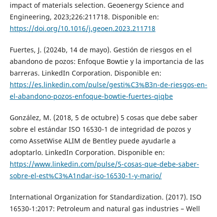
impact of materials selection. Geoenergy Science and
Engineering, 2023;226:211718. Disponible en:
https://doi.org/10.1016/j.geoen.2023.211718
Fuertes, J. (2024b, 14 de mayo). Gestión de riesgos en el
abandono de pozos: Enfoque Bowtie y la importancia de las
barreras. LinkedIn Corporation. Disponible en:
https://es.linkedin.com/pulse/gesti%C3%B3n-de-riesgos-en-
el-abandono-pozos-enfoque-bowtie-fuertes-qiqbe
González, M. (2018, 5 de octubre) 5 cosas que debe saber
sobre el estándar ISO 16530-1 de integridad de pozos y
como AssetWise ALIM de Bentley puede ayudarle a
adoptarlo. LinkedIn Corporation. Disponible en:
https://www.linkedin.com/pulse/5-cosas-que-debe-saber-
sobre-el-est%C3%A1ndar-iso-16530-1-y-mario/
International Organization for Standardization. (2017). ISO
16530-1:2017: Petroleum and natural gas industries – Well