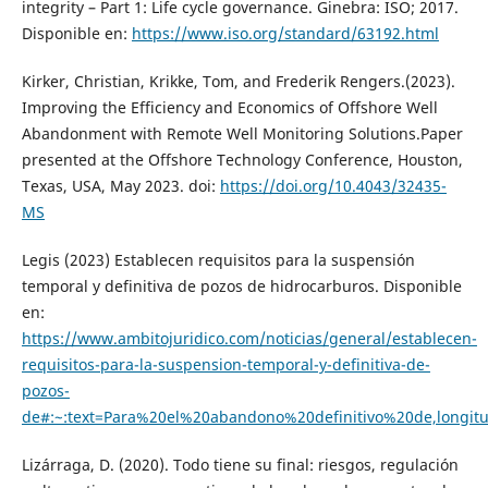
integrity – Part 1: Life cycle governance. Ginebra: ISO; 2017.
Disponible en:
https://www.iso.org/standard/63192.html
Kirker, Christian, Krikke, Tom, and Frederik Rengers.(2023).
Improving the Efficiency and Economics of Offshore Well
Abandonment with Remote Well Monitoring Solutions.Paper
presented at the Offshore Technology Conference, Houston,
Texas, USA, May 2023. doi:
https://doi.org/10.4043/32435-
MS
Legis (2023) Establecen requisitos para la suspensión
temporal y definitiva de pozos de hidrocarburos. Disponible
en:
https://www.ambitojuridico.com/noticias/general/establecen-
requisitos-para-la-suspension-temporal-y-definitiva-de-
pozos-
de#:~:text=Para%20el%20abandono%20definitivo%20de,longi
Lizárraga, D. (2020). Todo tiene su final: riesgos, regulación