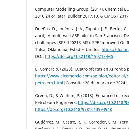
Computer Modelling Group. (2017). Chemical E
2016.24 or later, Builder 2017.10, & CMOST 2017
Dueñas, D., Jiménez, J. A., Zapata, J. F., Bertel, C.
abril). A multi-well ASP pilot in San Francisco: D
challenges (SPE-190213-MS). SPE Improved Oil 
Tulsa, Oklahoma, Estados Unidos.
https://doi.o
DOI:
https://doi.org/10.2118/190213-MS
El Comercio. (2023). Cuatro ofertas en XI ronda p
https://www.elcomercio.com/opinion/editorial/c
petrolera.html
[Consulta: 26 de marzo de 2024].
Green, D., & Willhite, P. (2018). Enhanced oil reco
Petroleum Engineers.
https://doi.org/10.2118/
https://doi.org/10.2118/9781613994948
Gutiérrez, M., Castro, R. H., Corredor, L. M., Ferná
Jiménez, J. A., Reyes, J. D., Rojas, D. M., Jiménez,