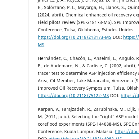
E., Solórzano, P. L., Mayorga, H., Llanos, S., Quint
(2024, abril). Chemical enhanced oil recovery e
Field pilots review (SPE-218173-MS). SPE Improv
Conference, Tulsa, Oklahoma, Estados Unidos.
https://doi.org/10.2118/218173-MS
DOI:
https:/
MS
Hernández, C., Chacón, L., Anselmi, L., Angulo, 
E., de Audemard, N., & Carlisle, C. (2002, abril).
tracer test to determine ASP injection efficienc
Area, C4 Member, Lake Maracaibo, Venezuela (
Improved Oil Recovery Symposium, Tulsa, Oklah
https://doi.org/10.2118/75122-MS
DOI:
https://
Karpan, V., Farajzadeh, R., Zarubinska, M., Dijk, H
M. (2011, julio). Selecting the "right" ASP mode
coreflood experiments (SPE-144088-MS). SPE En
Conference, Kuala Lumpur, Malasia.
https://do
DOI:
https://doi.org/10.2118/144088-MS