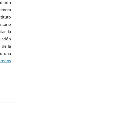
dición
imera
tituto
tario
tar la
ucción
 de la
jo una
mons