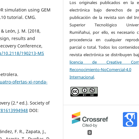
Los originales publicados en la e
OR simulation using GEM
electrónica bajo derechos de pr
.10 tutorial. CMG.
publicación de la revista son del Ins
Superior Tecnológico Universi
, & León, J. M. (2018,
Rumiñahui, por ello, es necesario ci
esign, results and
procedencia en cualquier reprod
Recovery Conference,
parcial o total. Todos los contenidos
rg/10.2118/190213-MS
revista electrónica se distribuyen ba
licencia de Creative Com
Reconocimiento-NoComercial-4.0
etrolera.
Internacional
.
uatro-ofertas-xi-ronda-
very (2.ª ed.). Society of
9781613994948
DOI:
ndez, F. R., Zapata, J.,
0
 R., Acosta, T., Dueñas, D.