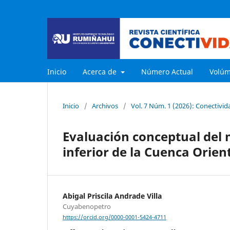
Inicio
Acerca de
Número Actual
Volú
Inicio
/
Archivos
/
Vol. 7 Núm. 1 (2026): Conectivid
Evaluación conceptual del 
inferior de la Cuenca Orien
Abigal Priscila Andrade Villa
Cuyabenopetro
https://orcid.org/0000-0001-5424-4711