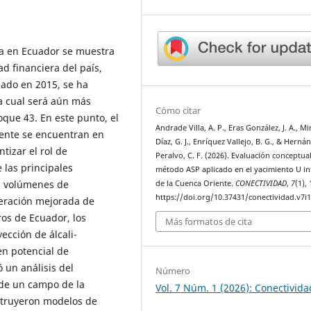
ra en Ecuador se muestra
d financiera del país,
zado en 2015, se ha
a cual será aún más
Cómo citar
oque 43. En este punto, el
Andrade Villa, A. P., Eras González, J. A., M
mente se encuentran en
Díaz, G. J., Enríquez Vallejo, B. G., & Herná
izar el rol de
Peralvo, C. F. (2026). Evaluación conceptual
 las principales
método ASP aplicado en el yacimiento U in
os volúmenes de
de la Cuenca Oriente.
CONECTIVIDAD
,
7
(1),
https://doi.org/10.37431/conectividad.v7i1
eración mejorada de
os de Ecuador, los
Más formatos de cita
ección de álcali-
n potencial de
ó un análisis del
Número
 de un campo de la
Vol. 7 Núm. 1 (2026): Conectivida
struyeron modelos de