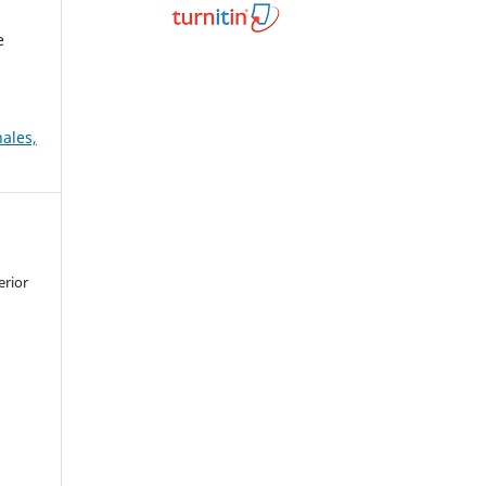
e
ales,
erior