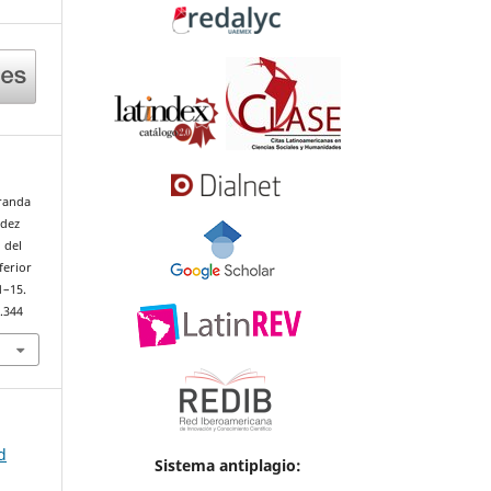
iranda
ndez
 del
ferior
 1–15.
.344
d
Sistema antiplagio: