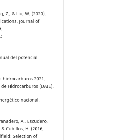
g, Z., & Liu, W. (2020).
cations. Journal of
.
:
nual del potencial
ca hidrocarburos 2021.
a de Hidrocarburos (DAIE).
nergético nacional.
 Panadero, A., Escudero,
., & Cubillos, H. (2016,
field: Selection of