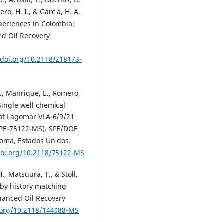
ero, H. I., & García, H. A.
xperiences in Colombia:
ed Oil Recovery
/doi.org/10.2118/218173-
R., Manrique, E., Romero,
 Single well chemical
y at Lagomar VLA-6/9/21
SPE-75122-MS). SPE/DOE
oma, Estados Unidos.
doi.org/10.2118/75122-MS
., Matsuura, T., & Stoll,
l by history matching
hanced Oil Recovery
i.org/10.2118/144088-MS