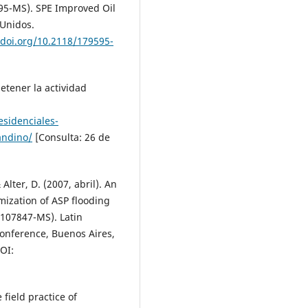
95-MS). SPE Improved Oil
 Unidos.
/doi.org/10.2118/179595-
etener la actividad
esidenciales-
andino/
[Consulta: 26 de
& Alter, D. (2007, abril). An
mization of ASP flooding
E-107847-MS). Latin
onference, Buenos Aires,
OI:
 field practice of