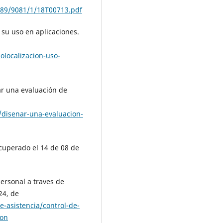
789/9081/1/18T00713.pdf
 su uso en aplicaciones.
olocalizacion-uso-
ar una evaluación de
s/disenar-una-evaluacion-
ecuperado el 14 de 08 de
ersonal a traves de
24, de
-asistencia/control-de-
ion