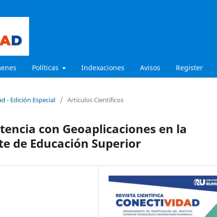
menes
Políticas
Indexaciones
Avisos
Register
d - Edición Especial
/
Artículos Científicos
tencia con Geoaplicaciones en la
te de Educación Superior