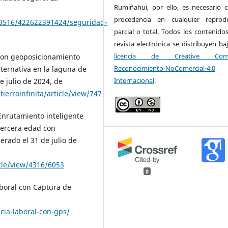
Rumiñahui, por ello, es necesario ci
procedencia en cualquier reprod
70516/422622391424/seguridad-
parcial o total. Todos los contenidos
revista electrónica se distribuyen ba
licencia de Creative Com
l con geoposicionamiento
Reconocimiento-NoComercial-4.0
lternativa en la laguna de
Internacional
.
e julio de 2024, de
tierrainfinita/article/view/747
. Enrutamiento inteligente
 tercera edad con
erado el 31 de julio de
icle/view/4316/6053
0
aboral con Captura de
e
cia-laboral-con-gps/