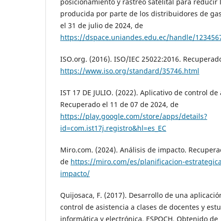
posicionamiento y rastreo satelital para reducir
producida por parte de los distribuidores de g
el 31 de julio de 2024, de
https://dspace.uniandes.edu.ec/handle/123456
ISO.org. (2016). ISO/IEC 25022:2016. Recuperado
https://www.iso.org/standard/35746.html
IST 17 DE JULIO. (2022). Aplicativo de control de
Recuperado el 11 de 07 de 2024, de
https://play.google.com/store/apps/details?
id=com.ist17j.registro&hl=es_EC
Miro.com. (2024). Análisis de impacto. Recupera
de
https://miro.com/es/planificacion-estrategica
impacto/
Quijosaca, F. (2017). Desarrollo de una aplicaci
control de asistencia a clases de docentes y est
informática y electrónica, ESPOCH. Obtenido de