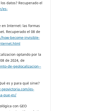
e los datos? Recuperado el
m/es-
e en Internet: las formas
net. Recuperado el 08 de
s/how-become-invisible-
internet.html
calizacion optando por la
 08 de 2024, de
nto-de-geolocalizacion--
¿Qué es y para qué sirve?
.geovictoria.com/es-
ia-que-es/
nológica con GEO