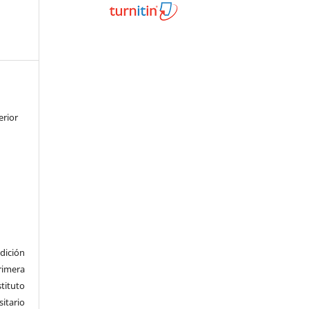
erior
dición
imera
tituto
tario