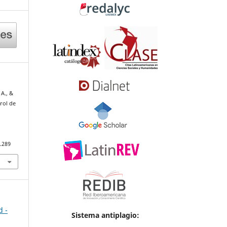
 A., &
trol de
n
.289
d -
Sistema antiplagio: