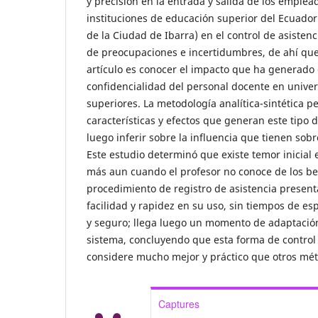
y precisión en la entrada y salida de los emple
instituciones de educación superior del Ecuador 
de la Ciudad de Ibarra) en el control de asisten
de preocupaciones e incertidumbres, de ahí que 
artículo es conocer el impacto que ha generado 
confidencialidad del personal docente en univer
superiores. La metodología analítica-sintética p
características y efectos que generan este tipo 
luego inferir sobre la influencia que tienen sob
Este estudio determinó que existe temor inicial 
más aun cuando el profesor no conoce de los be
procedimiento de registro de asistencia present
facilidad y rapidez en su uso, sin tiempos de es
y seguro; llega luego un momento de adaptación
sistema, concluyendo que esta forma de control 
considere mucho mejor y práctico que otros mét
Captures