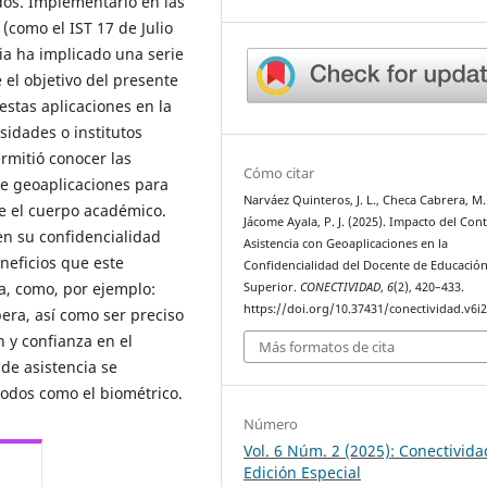
ados. Implementarlo en las
(como el IST 17 de Julio
cia ha implicado una serie
el objetivo del presente
estas aplicaciones en la
sidades o institutos
ermitió conocer las
Cómo citar
de geoaplicaciones para
Narváez Quinteros, J. L., Checa Cabrera, M.
re el cuerpo académico.
Jácome Ayala, P. J. (2025). Impacto del Con
en su confidencialidad
Asistencia con Geoaplicaciones en la
neficios que este
Confidencialidad del Docente de Educació
a, como, por ejemplo:
Superior.
CONECTIVIDAD
,
6
(2), 420–433.
https://doi.org/10.37431/conectividad.v6i2
pera, así como ser preciso
 y confianza en el
Más formatos de cita
de asistencia se
odos como el biométrico.
Número
Vol. 6 Núm. 2 (2025): Conectivida
Edición Especial