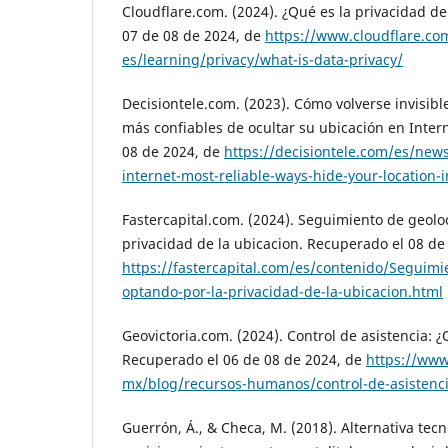
Cloudflare.com. (2024). ¿Qué es la privacidad d
07 de 08 de 2024, de
https://www.cloudflare.co
es/learning/privacy/what-is-data-privacy/
Decisiontele.com. (2023). Cómo volverse invisibl
más confiables de ocultar su ubicación en Inter
08 de 2024, de
https://decisiontele.com/es/new
internet-most-reliable-ways-hide-your-location-
Fastercapital.com. (2024). Seguimiento de geolo
privacidad de la ubicacion. Recuperado el 08 de
https://fastercapital.com/es/contenido/Seguimie
optando-por-la-privacidad-de-la-ubicacion.html
Geovictoria.com. (2024). Control de asistencia: 
Recuperado el 06 de 08 de 2024, de
https://www
mx/blog/recursos-humanos/control-de-asistenc
Guerrón, Á., & Checa, M. (2018). Alternativa tec