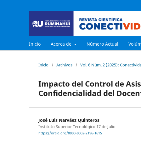
Inicio
Acerca de
Número Actual
Volú
Inicio
/
Archivos
/
Vol. 6 Núm. 2 (2025): Conectivida
Impacto del Control de Asis
Confidencialidad del Docen
José Luis Narváez Quinteros
Instituto Superior Tecnológico 17 de Julio
https://orcid.org/0000-0002-2196-1615