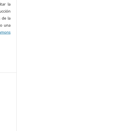
tar la
ucción
 de la
jo una
mons