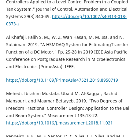
Controllers Applied to a Level Control Problem in a Coupled
Tank System." Journal of Control, Automation and Electrical
Systems 29(3):340-49.
https://doi.org/10.1007/s40313-018-
0373-z
Al Khafaji, Falih S. M., W. Z. Wan Hasan, M. M. Isa, and N.
Sulaiman. 2019. "A HSMDAQ System for EstimatingTransfer
Function of a DC Motor." Pp. 25-28 in 2019 IEEE Asia Pacific
Conference on Postgraduate Research in Microelectronics
and Electronics (PrimeAsia). IEEE.
https://doi.org/10.1109/PrimeAsia47521.2019.8950719
Mehedi, Ibrahim Mustafa, Ubaid M. Al-Saggaf, Rachid
Mansouri, and Maamar Bettayeb. 2019. "Two Degrees of
Freedom Fractional Controller Design: Application to the Ball
and Beam System." Measurement 135:13-22.
https://doi.org/10.1016/j.measurement.2018.11.021
Panoeiro, F. F., M. F. Santos, D. C. Silva, J. L. Silva, and M. J.