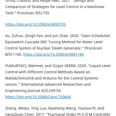
Urrea, Claudio, and Felipe Páez. 2021. "Design and
Comparison of Strategies for Level Control in a Nonlinear
Tank." Processes 9(5):735.
https://doi.org/10.3390/pr9050735
Xu, Zuhua, Qingli Fan, and Jun Zhao. 2020. "Gain-Scheduled
Equivalent-Cascade IMC Tuning Method for Water Level
Control System of Nuclear Steam Generator." Processes
8(9):1160.
https://doi.org/10.3390/pr8091160
YUMURTACI, Mehmet, and Özgür VERİM. 2020. "Liquid Level
Control with Different Control Methods Based on
Matlab/Simulink and Arduino for the Control Systems
Lesson." International Advanced Researches and
Engineering Journal 4(3):249-54.
https://doi.org/10.35860/iarej.750664
Zheng, WeiJia, Ying Luo, XiaoHong Wang, YouGuo Pi, and
YangQuan Chen. 2017. "Fractional Order PI Λ D Μ Controller