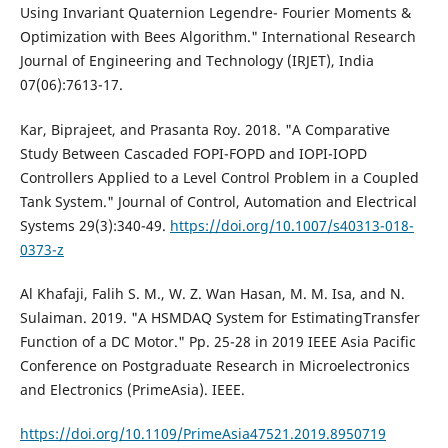
Using Invariant Quaternion Legendre- Fourier Moments &
Optimization with Bees Algorithm." International Research
Journal of Engineering and Technology (IRJET), India
07(06):7613-17.
Kar, Biprajeet, and Prasanta Roy. 2018. "A Comparative
Study Between Cascaded FOPI-FOPD and IOPI-IOPD
Controllers Applied to a Level Control Problem in a Coupled
Tank System." Journal of Control, Automation and Electrical
Systems 29(3):340-49.
https://doi.org/10.1007/s40313-018-
0373-z
Al Khafaji, Falih S. M., W. Z. Wan Hasan, M. M. Isa, and N.
Sulaiman. 2019. "A HSMDAQ System for EstimatingTransfer
Function of a DC Motor." Pp. 25-28 in 2019 IEEE Asia Pacific
Conference on Postgraduate Research in Microelectronics
and Electronics (PrimeAsia). IEEE.
https://doi.org/10.1109/PrimeAsia47521.2019.8950719