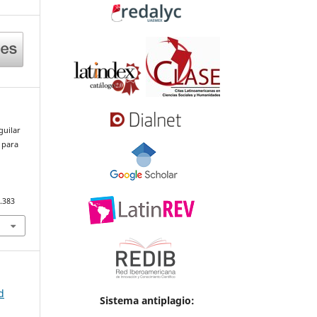
guilar
 para
.383
d
Sistema antiplagio: