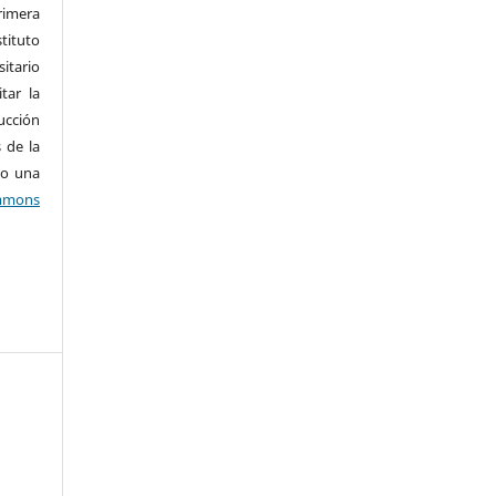
imera
tituto
tario
tar la
ucción
 de la
jo una
mons