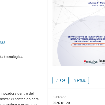
.383
a tecnológica,
PDF
HTML
nnovadora dentro del
Publicado
amizar el contenido para
2026-01-20
a investigar y preguntar