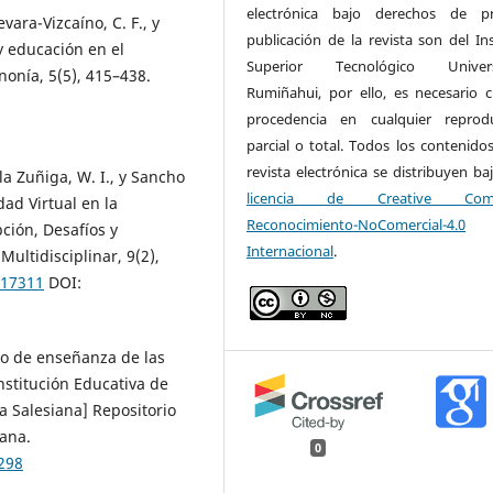
electrónica bajo derechos de pr
vara-Vizcaíno, C. F., y
publicación de la revista son del Ins
y educación en el
Superior Tecnológico Universi
nonía, 5(5), 415–438.
Rumiñahui, por ello, es necesario ci
procedencia en cualquier reprod
parcial o total. Todos los contenidos
revista electrónica se distribuyen ba
illa Zuñiga, W. I., y Sancho
licencia de Creative Com
ad Virtual en la
Reconocimiento-NoComercial-4.0
ción, Desafíos y
Internacional
.
Multidisciplinar, 9(2),
.17311
DOI:
eso de enseñanza de las
nstitución Educativa de
a Salesiana] Repositorio
iana.
0
298