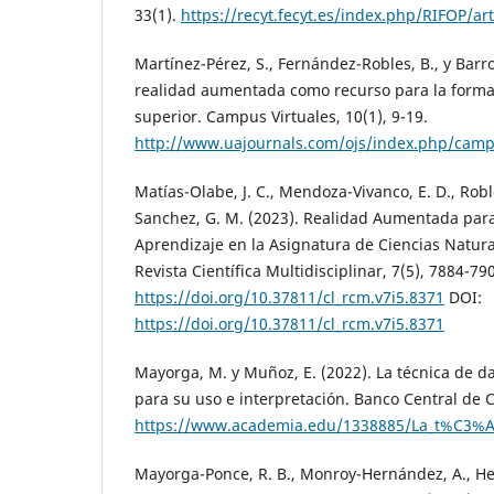
33(1).
https://recyt.fecyt.es/index.php/RIFOP/ar
Martínez-Pérez, S., Fernández-Robles, B., y Barro
realidad aumentada como recurso para la forma
superior. Campus Virtuales, 10(1), 9-19.
http://www.uajournals.com/ojs/index.php/campu
Matías-Olabe, J. C., Mendoza-Vivanco, E. D., Robl
Sanchez, G. M. (2023). Realidad Aumentada para 
Aprendizaje en la Asignatura de Ciencias Natura
Revista Científica Multidisciplinar, 7(5), 7884-79
https://doi.org/10.37811/cl_rcm.v7i5.8371
DOI:
https://doi.org/10.37811/cl_rcm.v7i5.8371
Mayorga, M. y Muñoz, E. (2022). La técnica de d
para su uso e interpretación. Banco Central de C
https://www.academia.edu/1338885/La_t%C3%A
Mayorga-Ponce, R. B., Monroy-Hernández, A., He