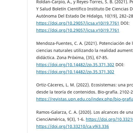
Roldan-Carpio, A., y Reyes-Torres, S. B. (2021).
Y Salud Boletín Científico Instituto De Ciencias 
Autónoma Del Estado De Hidalgo, 10(19), 282–28
https://doi.org/10.29057/icsa.v10i19.7761
DOI:
https://doi.org/10.29057/icsa.v10i19.7761
Mendoza-Fuentes, C. A. (2021). Potenciación de 
ciencias naturales utilizando la realidad aumen
didáctica. Zona Próxima, (35), 67-85.
https://doi.org/10.14482/zp.35.371.302
DOI:
https://doi.org/10.14482/zp.35.371.302
Ortiz-Cáceres, L. M. (2022). Ecosistemas: una 
desde la teoría de contenidos. Bio-grafía. 2102-
https://revistas.upn.edu.co/index.php/bio-grafi
Ramos-Galarza, C. A. (2020). Los alcances de una
CienciAmérica, 9(3), 1-6.
https://doi.org/10.3321
https://doi.org/10.33210/ca.v9i3.336