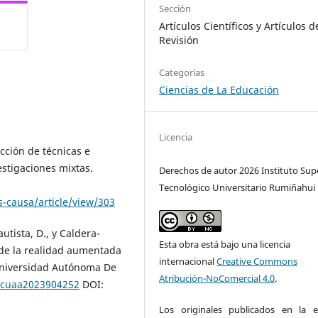
Sección
Artículos Científicos y Artículos d
Revisión
Categorías
Ciencias de La Educación
Licencia
ección de técnicas e
estigaciones mixtas.
Derechos de autor 2026 Instituto Sup
Tecnológico Universitario Rumiñahui
s-causa/article/view/303
autista, D., y Caldera-
Esta obra está bajo una licencia
 de la realidad aumentada
internacional
Creative Commons
 Universidad Autónoma De
Atribución-NoComercial 4.0
.
iycuaa2023904252
DOI:
Los originales publicados en la e