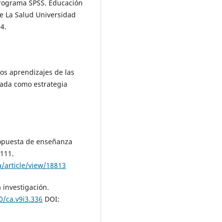
 Programa SPSS. Educación
De La Salud Universidad
4.
los aprendizajes de las
tada como estrategia
propuesta de enseñanza
2111.
a/article/view/18813
 investigación.
0/ca.v9i3.336
DOI: