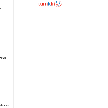
e
erior
dición