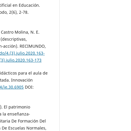
tificial en Educación.
do, 2(6), 2-78.
 Castro Molina, N. E.
(descriptivas,
ión-acción). RECIMUNDO,
o/4.(3).julio.2020.163-
3).julio.2020.163-173
idácticos para el aula de
tada. Innovación
4/ie.30.6905
DOI:
9). El patrimonio
 la enseñanza-
sitaria De Formación Del
a De Escuelas Normales,