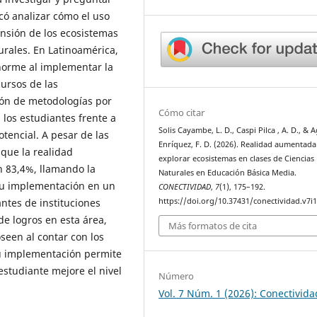
scó analizar cómo el uso
ensión de los ecosistemas
urales. En Latinoamérica,
norme al implementar la
cursos de las
ción de metodologías por
Cómo citar
 los estudiantes frente a
Solis Cayambe, L. D., Caspi Pilca , A. D., & A
tencial. A pesar de las
Enríquez, F. D. (2026). Realidad aumentada
 que la realidad
explorar ecosistemas en clases de Ciencias
n 83,4%, llamando la
Naturales en Educación Básica Media.
su implementación en un
CONECTIVIDAD
,
7
(1), 175–192.
https://doi.org/10.37431/conectividad.v7i1
antes de instituciones
de logros en esta área,
Más formatos de cita
seen al contar con los
 su implementación permite
estudiante mejore el nivel
Número
Vol. 7 Núm. 1 (2026): Conectivida