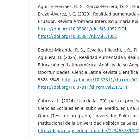
Aguirre-Herráez, R. G., García-Herrera, D. G., Gue
Erazo-Álvarez, J. C. (2020). Realidad aumentada 
Ecuador. Revista Arbitrada Interdisciplinaria Koi
https://doi.org/10.35381/r.k.v5i5.1052
DOI:
https://doi.org/10.35381/r.k.v5i5.1052
Benítez-Miranda, R. S., Cevallos Illicachi, J. R., P
Aguilera, D. (2025). Realidad Aumentada y Realid
Educación en Latinoamérica: Análisis de su Adop
Oportunidades. Ciencia Latina Revista Científica 
5528-5545.
https://doi.org/10.37811/cl_rcm.v9i2
https://doi.org/10.37811/cl_rcm.v9i2.17311
Cabrera, L. (2024). Uso de las TIC, para el proc
Ciencias Sociales en el subnivel Medio, en una I
Quito [Tesis de pregrado, Universidad Politécnic
Institucional de la Universidad Politécnica Sales
http://dspace.ups.edu.ec/handle/123456789/27