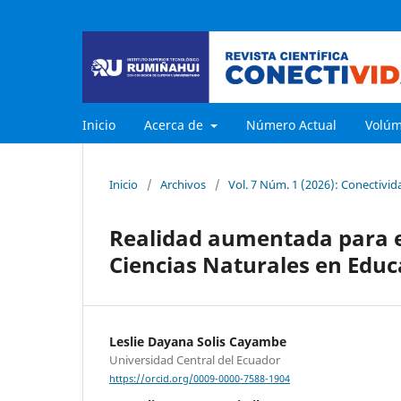
Inicio
Acerca de
Número Actual
Volú
Inicio
/
Archivos
/
Vol. 7 Núm. 1 (2026): Conectivid
Realidad aumentada para e
Ciencias Naturales en Educ
Leslie Dayana Solis Cayambe
Universidad Central del Ecuador
https://orcid.org/0009-0000-7588-1904