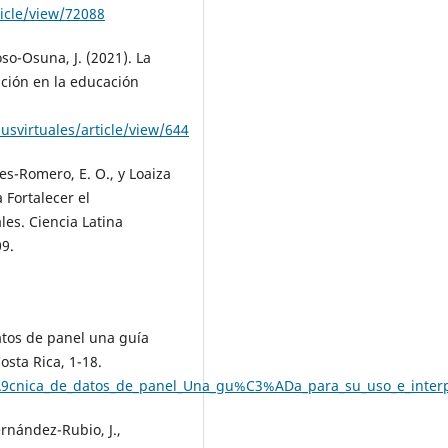
ticle/view/72088
so-Osuna, J. (2021). La
ción en la educación
svirtuales/article/view/644
es-Romero, E. O., y Loaiza
Fortalecer el
les. Ciencia Latina
09.
atos de panel una guía
osta Rica, 1-18.
9cnica_de_datos_de_panel_Una_gu%C3%ADa_para_su_uso_e_inte
rnández-Rubio, J.,