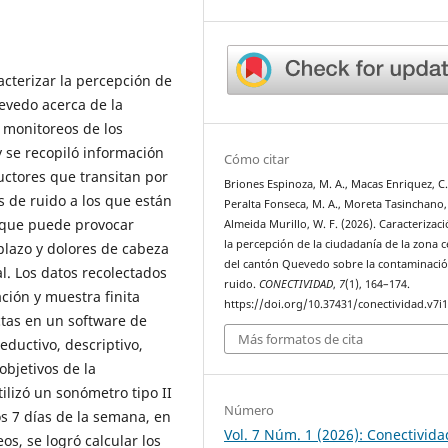
racterizar la percepción de
uevedo acerca de la
ó monitoreos de los
y se recopiló información
Cómo citar
uctores que transitan por
Briones Espinoza, M. A., Macas Enriquez, C. 
s de ruido a los que están
Peralta Fonseca, M. A., Moreta Tasinchano, K
o que puede provocar
Almeida Murillo, W. F. (2026). Caracterizac
la percepción de la ciudadanía de la zona c
plazo y dolores de cabeza
del cantón Quevedo sobre la contaminaci
l. Los datos recolectados
ruido.
CONECTIVIDAD
,
7
(1), 164–174.
ción y muestra finita
https://doi.org/10.37431/conectividad.v7i1
ctas en un software de
Más formatos de cita
eductivo, descriptivo,
objetivos de la
tilizó un sonómetro tipo II
Número
s 7 días de la semana, en
Vol. 7 Núm. 1 (2026): Conectivida
os, se logró calcular los