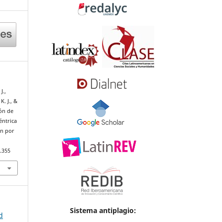
J.,
. J., &
ión de
éntrica
ón por
.355
Sistema antiplagio:
d