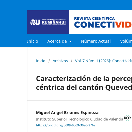
Inicio
Acerca de
Número Actual
Volú
Inicio
/
Archivos
/
Vol. 7 Núm. 1 (2026): Conectivid
Caracterización de la perce
céntrica del cantón Queved
Miguel Angel Briones Espinoza
Instituto Superior Tecnologico Ciudad de Valencia
https://orcid.org/0009-0009-3090-2762