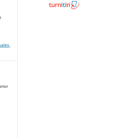
e
ales,
erior