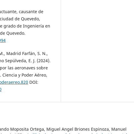
luctuante, causante de
 ciudad de Quevedo,
 de grado de Ingeniería en
l de Quevedo.
994
M., Madrid Farfán, S. N.,
no Sepúlveda, E. J. (2024).
 por las aeronaves sobre
. Ciencia y Poder Aéreo,
poderaereo.820
DOI:
0
lando Moposita Ortega, Miguel Angel Briones Espinoza, Manuel