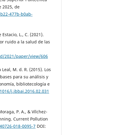
e 2025, de
db22-477b-b0ab-
Estacio, L., C. (2021).
 ruido a la salud de las
d/2021/paper/view/606
Leal, M. d. R. (2015). Los
 bases para su análisis y
onomía, bibliotecología e
.1016/j.ibbai.2016.02.031
 Moraga, P. A., & Vílchez-
nning. Current Pollution
s40726-018-0095-7
DOI: