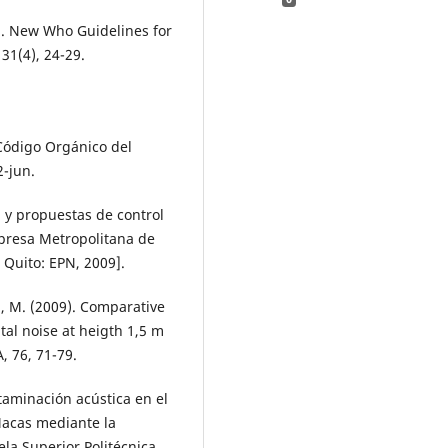
0). New Who Guidelines for
31(4), 24-29.
 Código Orgánico del
2-jun.
ón y propuestas de control
mpresa Metropolitana de
 Quito: EPN, 2009].
ea, M. (2009). Comparative
l noise at heigth 1,5 m
, 76, 71-79.
ntaminación acústica en el
Macas mediante la
ela Superior Politécnica