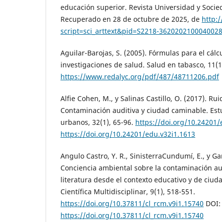
educación superior. Revista Universidad y Socied
Recuperado en 28 de octubre de 2025, de
http:/
script=sci_arttext&pid=S2218-362020210004002
Aguilar-Barojas, S. (2005). Fórmulas para el cál
investigaciones de salud. Salud en tabasco, 11(1
https://www.redalyc.org/pdf/487/48711206.pdf
Alfie Cohen, M., y Salinas Castillo, O. (2017). Ru
Contaminación auditiva y ciudad caminable. Est
urbanos, 32(1), 65-96.
https://doi.org/10.24201/
https://doi.org/10.24201/edu.v32i1.1613
Angulo Castro, Y. R., SinisterraCundumí, E., y Ga
Conciencia ambiental sobre la contaminación aud
literatura desde el contexto educativo y de ciuda
Científica Multidisciplinar, 9(1), 518-551.
https://doi.org/10.37811/cl_rcm.v9i1.15740
DOI:
https://doi.org/10.37811/cl_rcm.v9i1.15740