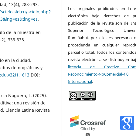
ad, 13(4), 283-293.
Los originales publicados en la e
/scielo.sld.cu/scielo.php?
electrónica bajo derechos de pr
83&lng=es&tlng=es
.
publicación de la revista son del Ins
Superior Tecnológico Universi
culo de la muestra en
Rumiñahui, por ello, es necesario ci
-2), 333-338.
procedencia en cualquier reprod
parcial o total. Todos los contenidos
revista electrónica se distribuyen ba
ido en la ciudad.
licencia de Creative Com
udios demográficos y
Reconocimiento-NoComercial-4.0
edu.v32i1.1613
DOI:
Internacional
.
rcía Noguera, L. (2025).
itiva: una revisión de
d. Ciencia Latina Revista
0