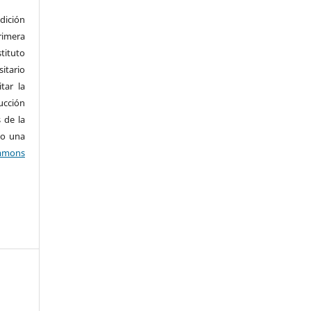
dición
imera
tituto
tario
tar la
ucción
 de la
jo una
mons