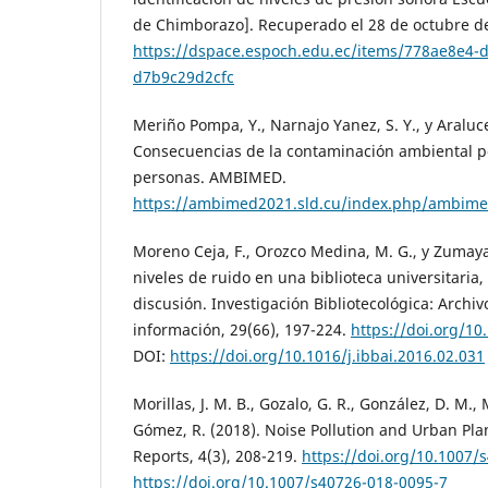
de Chimborazo]. Recuperado el 28 de octubre d
https://dspace.espoch.edu.ec/items/778ae8e4-
d7b9c29d2cfc
Meriño Pompa, Y., Narnajo Yanez, S. Y., y Araluce 
Consecuencias de la contaminación ambiental por
personas. AMBIMED.
https://ambimed2021.sld.cu/index.php/ambime
Moreno Ceja, F., Orozco Medina, M. G., y Zumaya 
niveles de ruido en una biblioteca universitaria,
discusión. Investigación Bibliotecológica: Archiv
información, 29(66), 197-224.
https://doi.org/10
DOI:
https://doi.org/10.1016/j.ibbai.2016.02.031
Morillas, J. M. B., Gozalo, G. R., González, D. M.,
Gómez, R. (2018). Noise Pollution and Urban Pla
Reports, 4(3), 208-219.
https://doi.org/10.1007/
https://doi.org/10.1007/s40726-018-0095-7