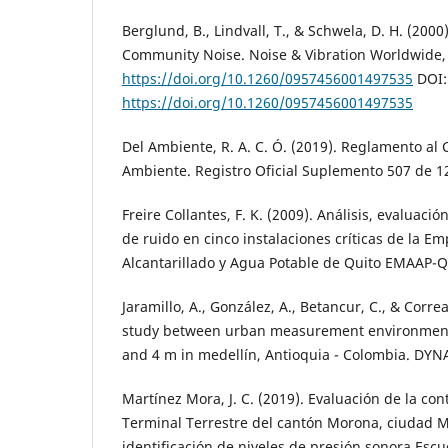
Berglund, B., Lindvall, T., & Schwela, D. H. (200
Community Noise. Noise & Vibration Worldwide, 
https://doi.org/10.1260/0957456001497535
DOI:
https://doi.org/10.1260/0957456001497535
Del Ambiente, R. A. C. Ó. (2019). Reglamento al
Ambiente. Registro Oficial Suplemento 507 de 1
Freire Collantes, F. K. (2009). Análisis, evaluaci
de ruido en cinco instalaciones críticas de la E
Alcantarillado y Agua Potable de Quito EMAAP-Q
Jaramillo, A., González, A., Betancur, C., & Corr
study between urban measurement environmenta
and 4 m in medellín, Antioquia - Colombia. DYNA
Martínez Mora, J. C. (2019). Evaluación de la co
Terminal Terrestre del cantón Morona, ciudad 
identificación de niveles de presión sonora Escu