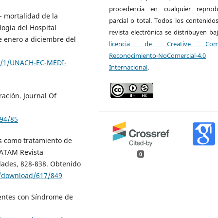
procedencia en cualquier reprod
- mortalidad de la
parcial o total. Todos los contenidos
logía del Hospital
revista electrónica se distribuyen ba
e enero a diciembre del
licencia de Creative Com
Reconocimiento-NoComercial-4.0
40/1/UNACH-EC-MEDI-
Internacional
.
ración. Journal Of
194/85
cos como tratamiento de
LATAM Revista
0
dades, 828-838. Obtenido
le/download/617/849
ientes con Síndrome de