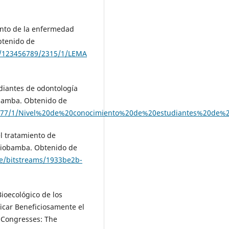
iento de la enfermedad
Obtenido de
am/123456789/2315/1/LEMA
udiantes de odontología
obamba. Obtenido de
00/6477/1/Nivel%20de%20conocimiento%20de%20estudiantes%2
l tratamiento de
Riobamba. Obtenido de
re/bitstreams/1933be2b-
Bioecológico de los
ficar Beneficiosamente el
 Congresses: The