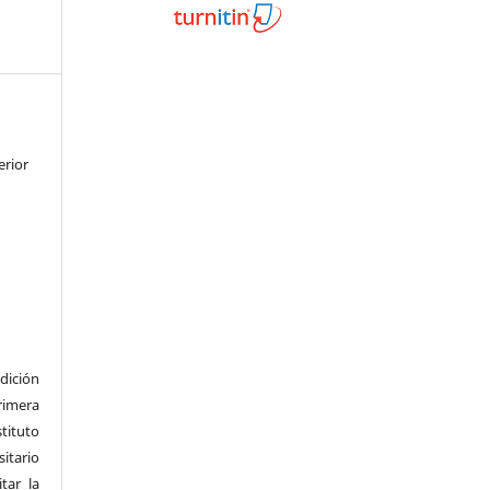
erior
dición
imera
tituto
tario
tar la