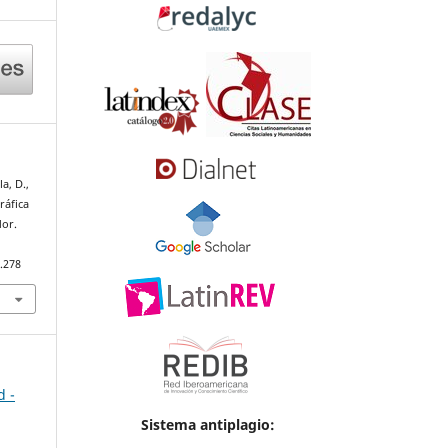
la, D.,
ráfica
dor.
.278
d -
Sistema antiplagio: