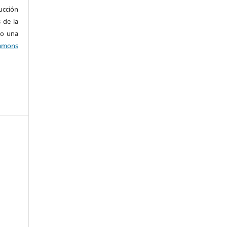
ucción
 de la
jo una
mons