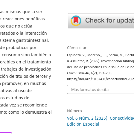
las mismas que la ser
 reacciones benéficas
 los que no actúa
etados o la interacción
istema gastrointestinal.
de probióticos por
Cómo citar
 su consumo sino también a
Espinoza, V., Moreno, J. L., Serna, M., Portil
vorables en el tratamiento
& Ascuntar, R. (2025). Investigación bibliog
del uso de probióticos en la salud en Ecua
y trabajos de investigación
CONECTIVIDAD
,
6
(2), 193–205.
ción de títulos de tercer y
https://doi.org/10.37431/conectividad.v6i2
 a promover, en muchos
Más formatos de cita
ativas al uso de
os estudios de
 cada vez se recomiende
Número
umo; como lo demuestra el
Vol. 6 Núm. 2 (2025): Conectivida
Edición Especial