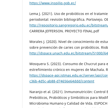
https://www.inspilip.gob.ec/
Lema J. (2021). Uso de probióticos en el tratam
periodontal: revisión bibliográfica. Portoviejo. 
http://repositorio.sangregorio.edu.ec/bitstre
CARRERA JEFFERSON. PROYECTO FINAL.pdf
Morales J. (2020). Nivel de conocimiento de est
sobre prevención de caries con probióticos. Ri
http://dspace.unach.edu.ec/bitstream/510
Mosquera S. (2023). Consumo de Chucrut para e
estreñimiento crónico en mujeres de Machala. 
https://dspace-api.istmas.edu.ec/server/api/co
c36b-4d5c-ab88-d74656e64ddd/content
Naranjo et al. (2021). Inmunonutrición: Control 
Prebióticos, Probióticos y Simbióticos para Modi
Microbioma Humano y Calidad de Vida. ESPOCH