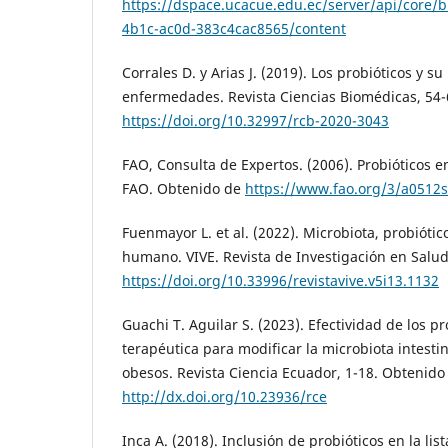
https://dspace.ucacue.edu.ec/server/api/core/b
4b1c-ac0d-383c4cac8565/content
Corrales D. y Arias J. (2019). Los probióticos y s
enfermedades. Revista Ciencias Biomédicas, 54-
https://doi.org/10.32997/rcb-2020-3043
FAO, Consulta de Expertos. (2006). Probióticos e
FAO. Obtenido de
https://www.fao.org/3/a0512
Fuenmayor L. et al. (2022). Microbiota, probióti
humano. VIVE. Revista de Investigación en Salud
https://doi.org/10.33996/revistavive.v5i13.1132
Guachi T. Aguilar S. (2023). Efectividad de los p
terapéutica para modificar la microbiota intesti
obesos. Revista Ciencia Ecuador, 1-18. Obtenido
http://dx.doi.org/10.23936/rce
Inca A. (2018). Inclusión de probióticos en la lis