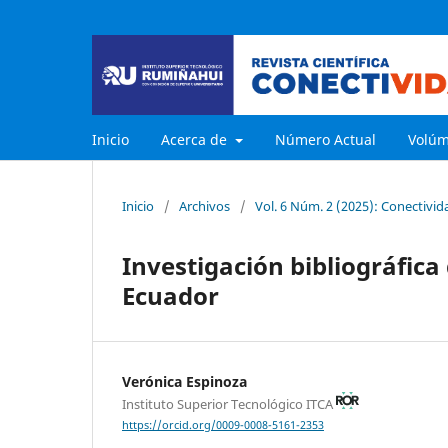
Inicio
Acerca de
Número Actual
Volú
Inicio
/
Archivos
/
Vol. 6 Núm. 2 (2025): Conectivida
Investigación bibliográfica 
Ecuador
Verónica Espinoza
Instituto Superior Tecnológico ITCA
https://orcid.org/0009-0008-5161-2353