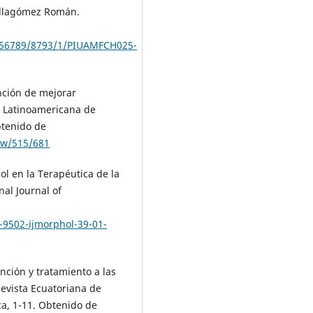
Villagómez Román.
3456789/8793/1/PIUAMFCH025-
unción de mejorar
a Latinoamericana de
btenido de
iew/515/681
 Rol en la Terapéutica de la
al Journal of
-9502-ijmorphol-39-01-
nción y tratamiento a las
evista Ecuatoriana de
ca, 1-11. Obtenido de