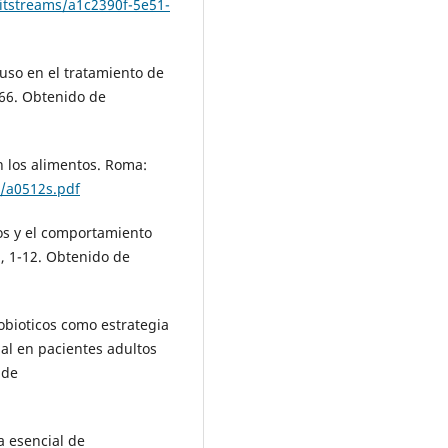
itstreams/a1c2390f-5e51-
u uso en el tratamiento de
66. Obtenido de
n los alimentos. Roma:
s/a0512s.pdf
cos y el comportamiento
, 1-12. Obtenido de
robioticos como estrategia
nal en pacientes adultos
 de
ta esencial de