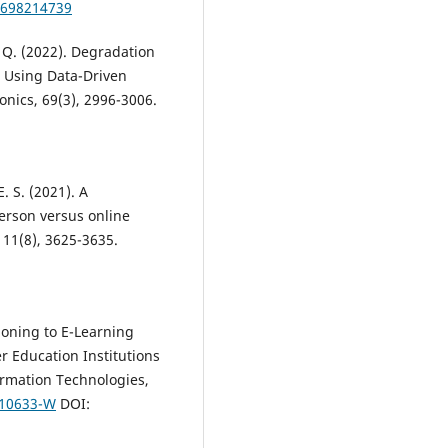
-4698214739
. Q. (2022). Degradation
s Using Data-Driven
onics, 69(3), 2996-3006.
E. S. (2021). A
erson versus online
 11(8), 3625-3635.
tioning to E-Learning
 Education Institutions
ormation Technologies,
-10633-W
DOI: