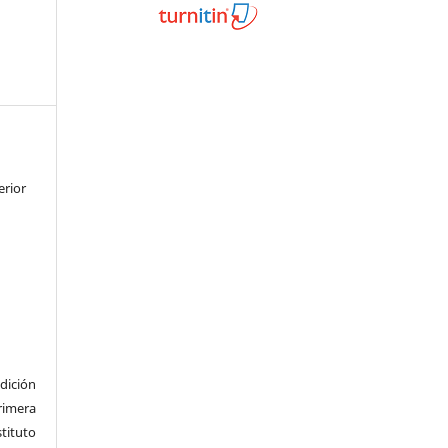
erior
dición
imera
tituto