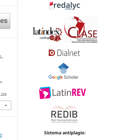
G.,
r.
.226
Sistema antiplagio:
d