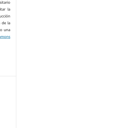
tario
tar la
ucción
 de la
jo una
mons