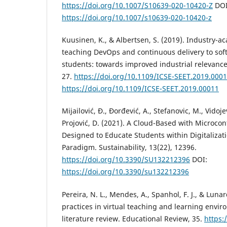
https://doi.org/10.1007/S10639-020-10420-Z
DOI
https://doi.org/10.1007/s10639-020-10420-z
Kuusinen, K., & Albertsen, S. (2019). Industry-a
teaching DevOps and continuous delivery to so
students: towards improved industrial relevance
27.
https://doi.org/10.1109/ICSE-SEET.2019.000
https://doi.org/10.1109/ICSE-SEET.2019.00011
Mijailović, Đ., Đorđević, A., Stefanovic, M., Vidoje
Projović, D. (2021). A Cloud-Based with Microcon
Designed to Educate Students within Digitalizat
Paradigm. Sustainability, 13(22), 12396.
https://doi.org/10.3390/SU132212396
DOI:
https://doi.org/10.3390/su132212396
Pereira, N. L., Mendes, A., Spanhol, F. J., & Luna
practices in virtual teaching and learning envir
literature review. Educational Review, 35.
https: