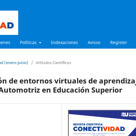
menes
Políticas
Indexaciones
Avisos
Register
ad (enero-junio)
/
Artículos Científicos
ón de entornos virtuales de aprendiza
 Automotriz en Educación Superior