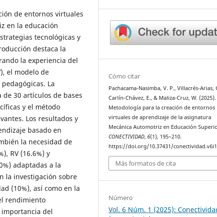
ción de entornos virtuales
iz en la educación
strategias tecnológicas y
roducción destaca la
erando la experiencia del
V), el modelo de
Cómo citar
s pedagógicas. La
Pachacama-Nasimba, V. P., Villacrés-Arias, 
 de 30 artículos de bases
Carlín-Chávez, E., & Maliza-Cruz, W. (2025).
íficas y el método
Metodología para la creación de entornos
virtuales de aprendizaje de la asignatura
vantes. Los resultados y
Mecánica Automotriz en Educación Superio
rendizaje basado en
CONECTIVIDAD
,
6
(1), 195–210.
ambién la necesidad de
https://doi.org/10.37431/conectividad.v6i1
%), RV (16.6%) y
Más formatos de cita
20%) adaptadas a la
n la investigación sobre
idad (10%), así como en la
Número
el rendimiento
Vol. 6 Núm. 1 (2025): Conectivida
a importancia del