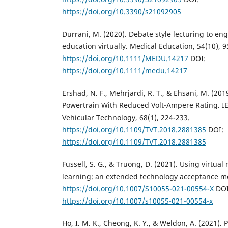
https://doi.org/10.3390/s21092905
Durrani, M. (2020). Debate style lecturing to en
education virtually. Medical Education, 54(10), 9
https://doi.org/10.1111/MEDU.14217
DOI:
https://doi.org/10.1111/medu.14217
Ershad, N. F., Mehrjardi, R. T., & Ehsani, M. (20
Powertrain With Reduced Volt-Ampere Rating. I
Vehicular Technology, 68(1), 224-233.
https://doi.org/10.1109/TVT.2018.2881385
DOI:
https://doi.org/10.1109/TVT.2018.2881385
Fussell, S. G., & Truong, D. (2021). Using virtual 
learning: an extended technology acceptance mode
https://doi.org/10.1007/S10055-021-00554-X
DOI
https://doi.org/10.1007/s10055-021-00554-x
Ho, I. M. K., Cheong, K. Y., & Weldon, A. (2021). 