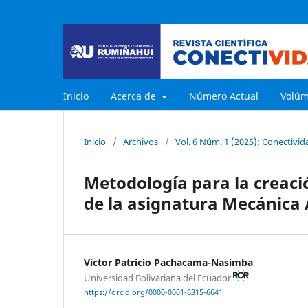
Inicio
Acerca de
Número Actual
Volú
Inicio
/
Archivos
/
Vol. 6 Núm. 1 (2025): Conectivid
Metodología para la creaci
de la asignatura Mecánica
Víctor Patricio Pachacama-Nasimba
Universidad Bolivariana del Ecuador
https://orcid.org/0000-0001-6315-6641