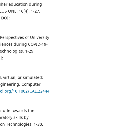
igher education during
OS ONE, 16(4), 1-27.
DOI:
 Perspectives of University
riences during COVID-19-
echnologies, 1-29.
I:
l, virtual, or simulated:
ngineering. Computer
doi.org/10.1002/CAE.22444
ttitude towards the
ratory skills by
on Technologies, 1-30.