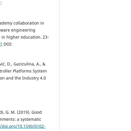
:
cademy collaboration in
ftware engineering
 in higher education. 23-
11
DOI:
vić, D., Gazizulina, A., &
troller Platforms System
ion and the Industry 4.0
rdi, G. M. (2019). Good
onments: a systematic
//doi.org/10.1590/0102-