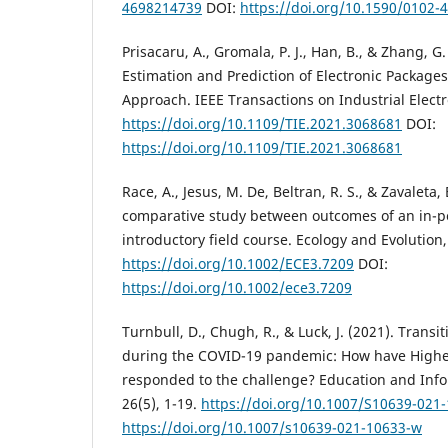
4698214739
DOI:
https://doi.org/10.1590/0102
Prisacaru, A., Gromala, P. J., Han, B., & Zhang, G
Estimation and Prediction of Electronic Package
Approach. IEEE Transactions on Industrial Electr
https://doi.org/10.1109/TIE.2021.3068681
DOI:
https://doi.org/10.1109/TIE.2021.3068681
Race, A., Jesus, M. De, Beltran, R. S., & Zavaleta, 
comparative study between outcomes of an in-p
introductory field course. Ecology and Evolution,
https://doi.org/10.1002/ECE3.7209
DOI:
https://doi.org/10.1002/ece3.7209
Turnbull, D., Chugh, R., & Luck, J. (2021). Transi
during the COVID-19 pandemic: How have Higher
responded to the challenge? Education and Inf
26(5), 1-19.
https://doi.org/10.1007/S10639-021
https://doi.org/10.1007/s10639-021-10633-w