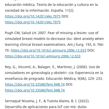
educación médica. Teoría de la educación y cultura en la
sociedad de la información. España. 11(2).
https://doi.org/10.14201/eks.7075
DOI:
https://doi.org/10.14201/eks.7075
Pugh CM, Salud LH. 2007. Fear of missing a lesion: use of
simulated breast models to decrease stu- dent anxiety when
learning clinical breast examinations. Am J Surg. 193, 6: 766-
70.
https://doi.org/10.1016/j.amjsurg.2006.12.033
DOI:
https://doi.org/10.1016/j.amjsurg.2006.12.033
Rey, G., Visconti, A., Balager, E., Martínez, J. (2006). Uso de
simuladores en ginecología y obstetri- cia: Experiencia en la
enseñanza de pregrado. Educación Médica, 9(4b), 229- 233.
https://doi.org/10.33588/fem.94B.74
DOI:
https://doi.org/10.33588/fem.94B.74
Sernaqué Nizama, J. F., & Tuesta Alamo, B. I. (2022).
Desarrollo de aplicaciones para IoT con mó- dulos