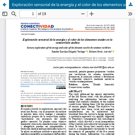
Exploración sensorial de la energía y el color de los elementos usados en la cosmovisión andina