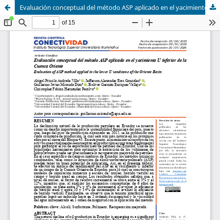
Evaluación conceptual del método ASP aplicado en el yacimiento U inferior de la Cuenca Oriente