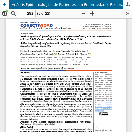
Análisis Epidemiológico de Pacientes con Enfermedades Respiratorias Atendidos en el Rumi Medic Center: Noviembre 2023 - Febrero 2024