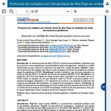
Protocolo de cuidados con Cánula Nasal de Alto Flujo en unidades de cuidados intensivos pediátricos