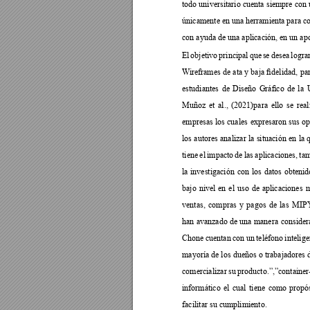
todo universitario cuenta siempre con 
































































































