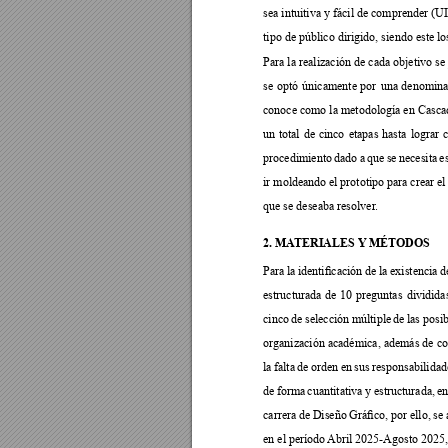

































2. MA
TERIALES 
Y
 MÉT
ODOS








































