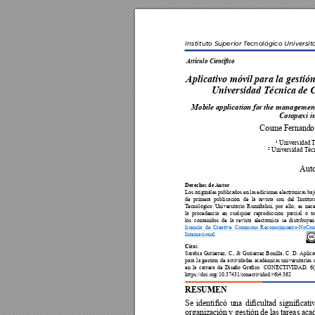
Instituto Superior T
ecnológico Universit
Artículo Cientíco
Aplicativo móvil para la gestión
Universidad Técnica de C
Mobile application 
for 
the managemen
Cotopaxi i




Derechos de 
Autor















































Citas
























RESUMEN









