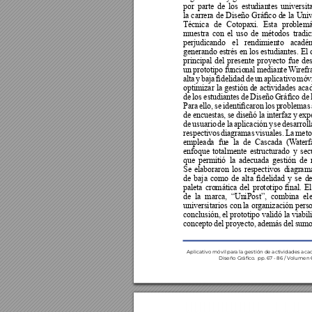
por parte de los estudiantes universit


































































































































conclusión, el prototipo validó la viabil






Aplicativo móvil par
a la gestión de actividades aca
Diseño Gr
áco.  pp
. 67 - 86 / V
olumen 6