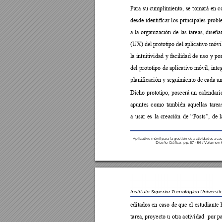
























































Aplicativo móvil par
a la gestión de actividades aca
Diseño Gr
áco.  pp
. 67 - 86 / V
olumen 6
Instituto Superior T
ecnológico Universit














