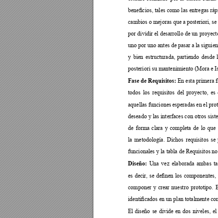





















Fase de Requisitos: 






























Diseño: 


























