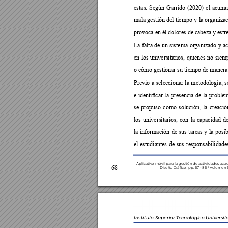











































se propuso como solución, la creació



















Aplicativo móvil par
a la gestión de actividades aca

Diseño Gr
áco.  pp
. 67 - 86 / V
olumen 6
Instituto Superior T
ecnológico Universit