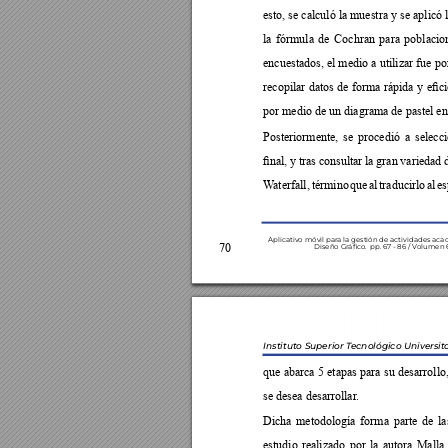







































Aplicativo móvil par
a la gestión de actividades aca

Diseño Gr
áco.  pp
. 67 - 86 / V
olumen 6
Instituto Superior T
ecnológico Universit




















