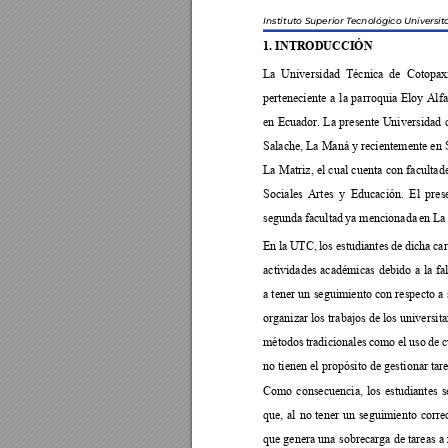
Instituto Superior T
ecnológico Universit
1. INTRODUCCIÓN















































































