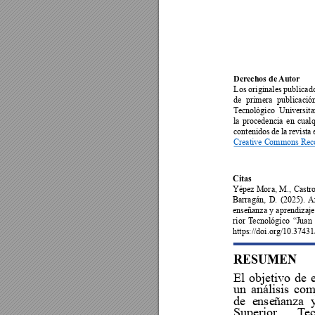
Derechos de 
Autor















Citas















RESUMEN










