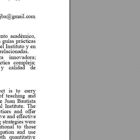














































