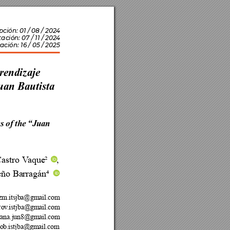
ción: 01 / 08 / 202
4
ación: 07 / 11 / 202
4
c
ación: 16 / 05 / 2025
rendizaje 
uan Bautista 
s of the “Juan 


, 





