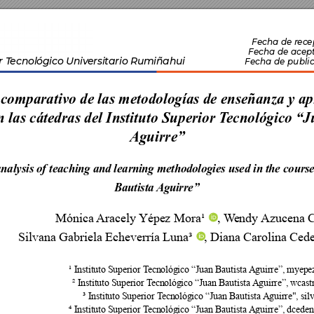
Fecha de r
ecep
 Fecha de ac
ept
r T
ecnológico Univ
ersitario Rumiñahui
 Fecha de publi
 comparativo de las metodologías de enseñanza y ap
n las cátedras del Instituto Superior T
ecnológico “J
Aguirre”
alysis of teaching and learning methodologies used in the course
Bautista Aguirre”



















